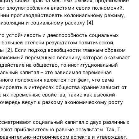
ащиту своих прав на местных рынках, продвижение
от злоупотребления властями своих полномочий.
оянии противодействовать колониальному режиму,
изоляции и социальному расколу [4].
то устойчивость и дееспособность социальных
в большей степени результатом политической,
ы [2]. Если подход всеобщности главным образом
ависимый переменную величину, которая оказывает
оздействие на общество, то институциональный
иальный капитал – это зависимая переменная
нного положения является тот факт, что сама
нировать в интересах общества крайне зависит от
а их переменные свойства, такие как высокий
 очередь ведут к резкому экономическому росту
ссматривают социальный капитал с двух различных
вают приблизительно равные результаты. Так, Т.
сравнительно-историческом аспекте и утверждает,