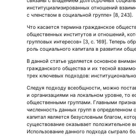
связаны с владением долгосрочных социаль
институциализированных отношений взаимно
с членством в социальной группе» [8, 243].
Что касается термина гражданское обществ
общественных институтов и отношений, ко
групповых интересов» [3, c. 169]. Теперь 
роль социального капитала в развитии обще
В данной статье уделяется основное внима
гражданского общества и их тесной взаимо
трех ключевых подходов: институционально
Следуя подходу всеобщности, можно поста
и организациями на локальном уровне, то 
общественными группами. Главными признак
численность данных групп в определенном о
капитал является безусловным благом, кото
существование оказывает положительное во
Использование данного подхода сыграло бо