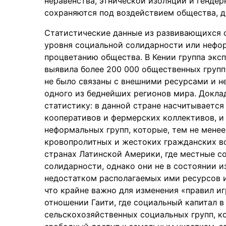
неравенства, этнической изоляции и генде
сохраняются под воздействием общества, до
Статистические данные из развивающихся с
уровня социальной солидарности или нефор
процветанию общества. В Кении группа эксп
выявила более 200 000 общественных групп 
не было связаны с внешними ресурсами и н
одного из беднейших регионов мира. Докла
статистику: в данной стране насчитывается
кооперативов и фермерских коллективов, и
неформальных групп, которые, тем не менее
кровопролитных и жестоких гражданских во
странах Латинской Америки, где местные 
солидарности, однако они не в состоянии и
недостатком располагаемых ими ресурсов и
что крайне важно для изменения «правил иг
отношении Гаити, где социальный капитал 
сельскохозяйственных социальных групп, к