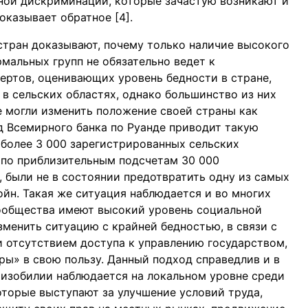
рной дискриминации, которые зачастую возникают и
казывает обратное [4].
тран доказывают, почему только наличие высокого
мальных групп не обязательно ведет к
ертов, оценивающих уровень бедности в стране,
в сельских областях, однако большинство из них
е могли изменить положение своей страны как
д Всемирного банка по Руанде приводит такую
 более 3 000 зарегистрированных сельских
 по приблизительным подсчетам 30 000
, были не в состоянии предотвратить одну из самых
йн. Такая же ситуация наблюдается и во многих
сообщества имеют высокий уровень социальной
зменить ситуацию с крайней бедностью, в связи с
 отсутствием доступа к управлению государством,
ры» в свою пользу. Данный подход справедлив и в
в изобилии наблюдается на локальном уровне среди
оторые выступают за улучшение условий труда,