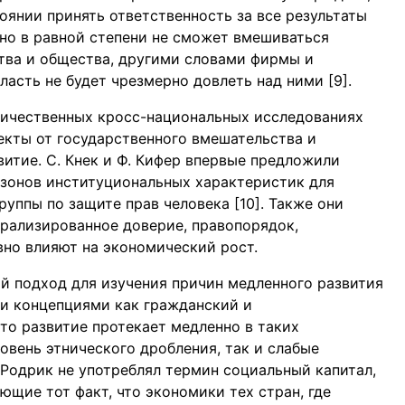
тоянии принять ответственность за все результаты
но в равной степени не сможет вмешиваться
тва и общества, другими словами фирмы и
ласть не будет чрезмерно довлеть над ними [9].
личественных кросс-национальных исследованиях
кты от государственного вмешательства и
итие. С. Кнек и Ф. Кифер впервые предложили
азонов институциональных характеристик для
уппы по защите прав человека [10]. Также они
нерализированное доверие, правопорядок,
но влияют на экономический рост.
ный подход для изучения причин медленного развития
и концепциями как гражданский и
что развитие протекает медленно в таких
овень этнического дробления, так и слабые
. Родрик не употреблял термин социальный капитал,
щие тот факт, что экономики тех стран, где