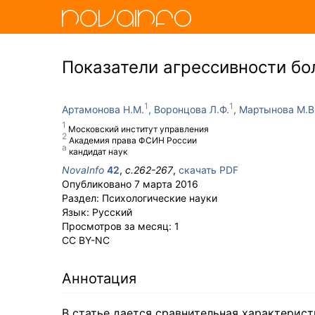
Показатели агрессивности б
Артамонова Н.М.
Воронцова Л.Ф.
Мартынова М.В
Московский институт управления
Академия права ФСИН России
кандидат наук
NovaInfo
42
,
с.
262-267
,
скачать PDF
Опубликовано
7 марта 2016
Раздел:
Психологические науки
Язык:
Русский
Просмотров за месяц:
1
CC BY-NC
Аннотация
В статье дается сравнительная характерис