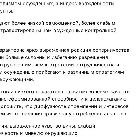
голизмом осужденных, а индекс враждебности
уппы.
ают более низкой самооценкой, более слабым
кстравертированы чем осужденные контрольной
арактерна ярко выраженная реакция соперничества
ни больше склонны к избеганию разрешения
окружающим, чем к стратегии сотрудничества и
м осужденные прибегают к различным стратегиям
 окружающими.
тов и низкого показателя развития волевых качеств
чно сформированной способности к целеполаганию
оложить, что диффузность стремлений и интересов
висит от наличия привычки употребления алкоголя.
ия, выраженное чувство вины, слабый
тичность к мнению окружающих,