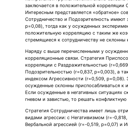
заключается в положительной корреляции Си
Интересным представляется «обратное» сов
Сотрудничество и Подозрителность имеют з
p=0,08), тогда как у осужденных эксперим
положительную корреляцию с таким же коэ
стремящиеся к сотрудничеству не склонны к
Наряду с выше перечисленными у осужденн
корреляционные связи. Стратегия Приспос
корреляции с Раздражительностью (r=0,669, 
Подозрительностью (r=0,837, p=0,003), а та
индексом Агрессивности (r=0,509, p=0,08).
осужденные склонны приспосабливаться к 
Если осужденные в негативных ситуациях с
гневом и завистью, то решать конфликтную
Стратегия Сотрудничества имеет лишь отр
видами агрессии: с Негативизмом (r=-0,818,
Вербальной агрессией (r=-0,519, p=0,07) и И