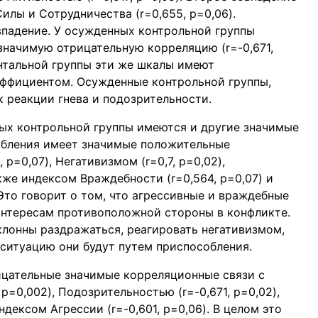
лы и Сотрудничества (r=0,655, p=0,06).
падение. У осужденных контрольной группы
начимую отрицательную корреляцию (r=-0,671,
ентальной группы эти же шкалы имеют
ффициентом. Осужденные контрольной группы,
 реакции гнева и подозрительности.
ых контрольной группы имеются и другие значимые
обления имеет значимые положительные
p=0,07), Негативизмом (r=0,7, p=0,02),
кже индексом Враждебности (r=0,564, p=0,07) и
 Это говорит о том, что агрессивные и враждебные
интересам противоположной стороны в конфликте.
клонны раздражаться, реагировать негативизмом,
 ситуацию они будут путем приспособления.
ицательные значимые корреляционные связи с
 p=0,002), Подозрительностью (r=-0,671, p=0,02),
ндексом Агрессии (r=-0,601, p=0,06). В целом это