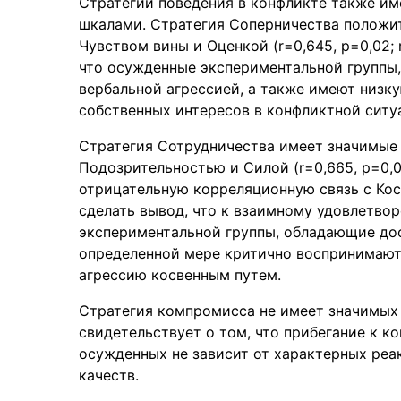
Стратегии поведения в конфликте также и
шкалами. Стратегия Соперничества положит
Чувством вины и Оценкой (r=0,645, p=0,02; r
что осужденные экспериментальной группы,
вербальной агрессией, а также имеют низк
собственных интересов в конфликтной ситу
Стратегия Сотрудничества имеет значимые
Подозрительностью и Силой (r=0,665, p=0,06
отрицательную корреляционную связь с Косв
сделать вывод, что к взаимному удовлетво
экспериментальной группы, обладающие дос
определенной мере критично воспринимают
агрессию косвенным путем.
Стратегия компромисса не имеет значимых 
свидетельствует о том, что прибегание к 
осужденных не зависит от характерных реа
качеств.