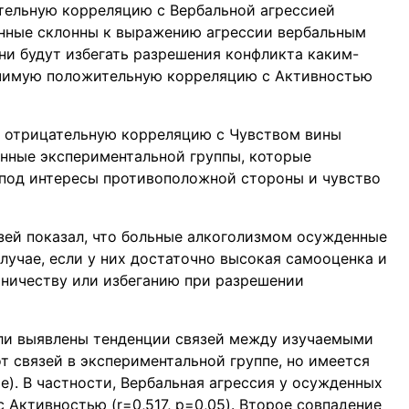
тельную корреляцию с Вербальной агрессией
жденные склонны к выражению агрессии вербальным
они будут избегать разрешения конфликта каким-
начимую положительную корреляцию с Активностью
 отрицательную корреляцию с Чувством вины
денные экспериментальной группы, которые
 под интересы противоположной стороны и чувство
зей показал, что больные алкоголизмом осужденные
лучае, если у них достаточно высокая самооценка и
рничеству или избеганию при разрешении
ыли выявлены тенденции связей между изучаемыми
т связей в экспериментальной группе, но имеется
е). В частности, Вербальная агрессия у осужденных
 Активностью (r=0,517, p=0,05). Второе совпадение