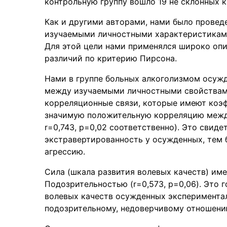
контрольную группу вошло 19 не склонных 
Как и другими авторами, нами было прове
изучаемыми личностными характеристиками ос
Для этой цели нами применялся широко опи
различий по критерию Пирсона.
Нами в группе больных алкоголизмом осужд
между изучаемыми личностными свойствами
корреляционные связи, которые имеют коэф
значимую положительную корреляцию между 
r=0,743, p=0,02 соответственно). Это свид
экстравертированность у осужденных, тем 
агрессию.
Сила (шкала развития волевых качеств) и
Подозрительностью (r=0,573, p=0,06). Это 
волевых качеств осужденных экспериментал
подозрительному, недоверчивому отношен