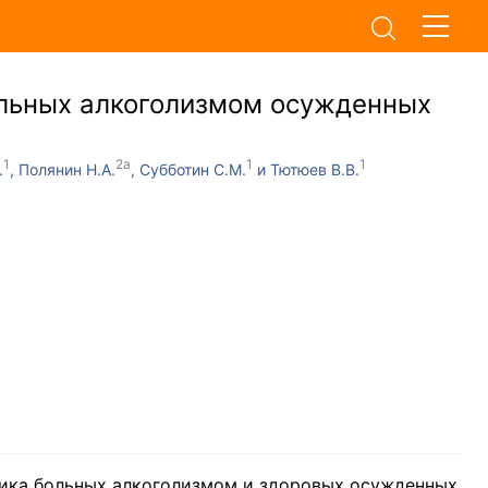
ольных алкоголизмом осужденных
.
Полянин Н.А.
Субботин С.М.
Тютюев В.В.
тика больных алкоголизмом и здоровых осужденных.