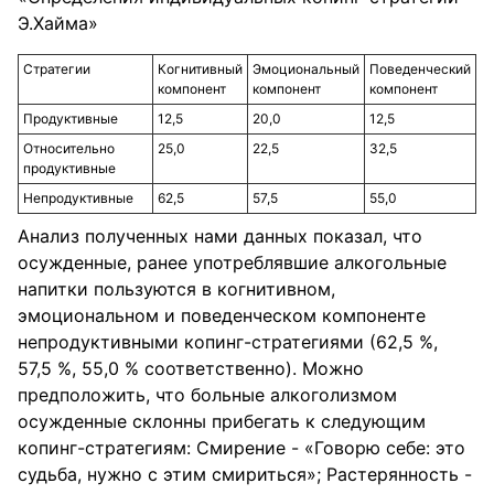
Э.Хайма»
Стратегии
Когнитивный
Эмоциональный
Поведенческий
компонент
компонент
компонент
Продуктивные
12,5
20,0
12,5
Относительно
25,0
22,5
32,5
продуктивные
Непродуктивные
62,5
57,5
55,0
Анализ полученных нами данных показал, что
осужденные, ранее употреблявшие алкогольные
напитки пользуются в когнитивном,
эмоциональном и поведенческом компоненте
непродуктивными копинг-стратегиями (62,5 %,
57,5 %, 55,0 % соответственно). Можно
предположить, что больные алкоголизмом
осужденные склонны прибегать к следующим
копинг-стратегиям: Смирение - «Говорю себе: это
судьба, нужно с этим смириться»; Растерянность -