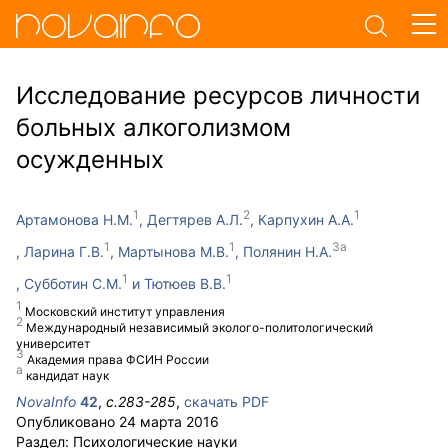
Исследование ресурсов личности
больных алкоголизмом
осужденных
Артамонова Н.М.
Дегтярев А.Л.
Карпухин А.А.
Ларина Г.В.
Мартынова М.В.
Полянин Н.А.
Субботин С.М.
Тютюев В.В.
Московский институт управления
Международный независимый эколого-политологический
университет
Академия права ФСИН России
кандидат наук
NovaInfo
42
,
с.
283-285
,
скачать PDF
Опубликовано
24 марта 2016
Раздел:
Психологические науки