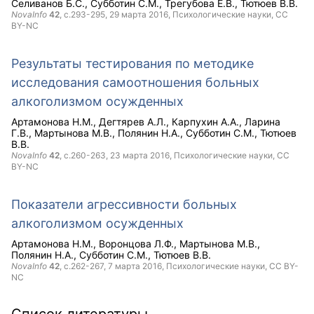
Селиванов Б.С.
Субботин С.М.
Трегубова Е.В.
Тютюев В.В.
NovaInfo
42
, с.293-295,
29 марта 2016
, Психологические науки,
CC
BY-NC
Результаты тестирования по методике
исследования самоотношения больных
алкоголизмом осужденных
Артамонова Н.М.
Дегтярев А.Л.
Карпухин А.А.
Ларина
Г.В.
Мартынова М.В.
Полянин Н.А.
Субботин С.М.
Тютюев
В.В.
NovaInfo
42
, с.260-263,
23 марта 2016
, Психологические науки,
CC
BY-NC
Показатели агрессивности больных
алкоголизмом осужденных
Артамонова Н.М.
Воронцова Л.Ф.
Мартынова М.В.
Полянин Н.А.
Субботин С.М.
Тютюев В.В.
NovaInfo
42
, с.262-267,
7 марта 2016
, Психологические науки,
CC BY-
NC