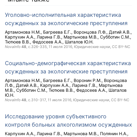
Уголовно-исполнительная характеристика
осужденных за экологические преступления
Артамонова Н.М.
Багреева Е.Г.
Воронцова Л.Ф.
Датий А.В.
Карпухин А.А.
Ларина Г.В.
Мартынова М.В.
Субботин С.М.
Тютюев В.В.
Федосеев А.А.
Шаталов Ю.Н.
NovaInfo
48
, с.326-335,
11 июля 2016
, Юридические науки,
CC BY-NC
Социально-демографическая характеристика
осужденных за экологические преступления
Артамонова Н.М.
Багреева Е.Г.
Воронин Р.М.
Воронцова
Л.Ф.
Датий А.В.
Карпухин А.А.
Ларина Г.В.
Мартынова
М.В.
Субботин С.М.
Тютюев В.В.
Федосеев А.А.
Шаталов
Ю.Н.
NovaInfo
48
, с.310-317,
11 июля 2016
, Юридические науки,
CC BY-NC
Исследование уровня субъективного
контроля больных алкоголизмом осужденных
Карпухин А.А.
Ларина Г.В.
Мартынова М.В.
Полянин Н.А.