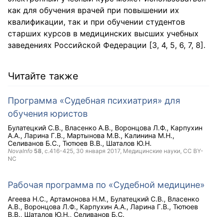
как для обучения врачей при повышении их
квалификации, так и при обучении студентов
старших курсов в медицинских высших учебных
заведениях Российской Федерации [3, 4, 5, 6, 7, 8].
Читайте также
Программа «Судебная психиатрия» для
обучения юристов
Булатецкий С.В.
Власенко А.В.
Воронцова Л.Ф.
Карпухин
А.А.
Ларина Г.В.
Мартынова М.В.
Калинина М.Н.
Селиванов Б.С.
Тютюев В.В.
Шаталов Ю.Н.
NovaInfo
58
, с.416-425,
30 января 2017
, Медицинские науки,
CC BY-
NC
Рабочая программа по «Судебной медицине»
Агеева Н.С.
Артамонова Н.М.
Булатецкий С.В.
Власенко
А.В.
Воронцова Л.Ф.
Карпухин А.А.
Ларина Г.В.
Тютюев
В.В.
Шаталов Ю.Н.
Селиванов Б.С.