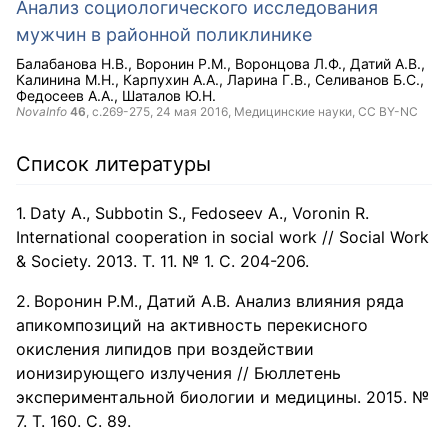
Анализ социологического исследования
мужчин в районной поликлинике
Балабанова Н.В.
Воронин Р.М.
Воронцова Л.Ф.
Датий А.В.
Калинина М.Н.
Карпухин А.А.
Ларина Г.В.
Селиванов Б.С.
Федосеев А.А.
Шаталов Ю.Н.
NovaInfo
46
, с.269-275,
24 мая 2016
, Медицинские науки,
CC BY-NC
Список литературы
Daty A., Subbotin S., Fedoseev A., Voronin R.
International cooperation in social work // Social Work
& Society. 2013. Т. 11. № 1. С. 204-206.
Воронин Р.М., Датий А.В. Анализ влияния ряда
апикомпозиций на активность перекисного
окисления липидов при воздействии
ионизирующего излучения // Бюллетень
экспериментальной биологии и медицины. 2015. №
7. Т. 160. С. 89.