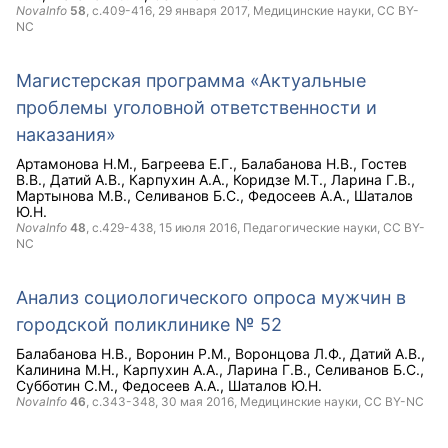
NovaInfo
58
, с.409-416,
29 января 2017
, Медицинские науки,
CC BY-
NC
Магистерская программа «Актуальные
проблемы уголовной ответственности и
наказания»
Артамонова Н.М.
Багреева Е.Г.
Балабанова Н.В.
Гостев
В.В.
Датий А.В.
Карпухин А.А.
Коридзе М.Т.
Ларина Г.В.
Мартынова М.В.
Селиванов Б.С.
Федосеев А.А.
Шаталов
Ю.Н.
NovaInfo
48
, с.429-438,
15 июля 2016
, Педагогические науки,
CC BY-
NC
Анализ социологического опроса мужчин в
городской поликлинике № 52
Балабанова Н.В.
Воронин Р.М.
Воронцова Л.Ф.
Датий А.В.
Калинина М.Н.
Карпухин А.А.
Ларина Г.В.
Селиванов Б.С.
Субботин С.М.
Федосеев А.А.
Шаталов Ю.Н.
NovaInfo
46
, с.343-348,
30 мая 2016
, Медицинские науки,
CC BY-NC