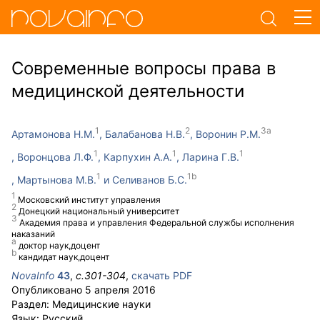
Современные вопросы права в
медицинской деятельности
Артамонова Н.М.
Балабанова Н.В.
Воронин Р.М.
Воронцова Л.Ф.
Карпухин А.А.
Ларина Г.В.
Мартынова М.В.
Селиванов Б.С.
Московский институт управления
Донецкий национальный университет
Академия права и управления Федеральной службы исполнения
наказаний
доктор наук,доцент
кандидат наук,доцент
NovaInfo
43
,
с.
301-304
,
скачать PDF
Опубликовано
5 апреля 2016
Раздел:
Медицинские науки
Язык:
Русский