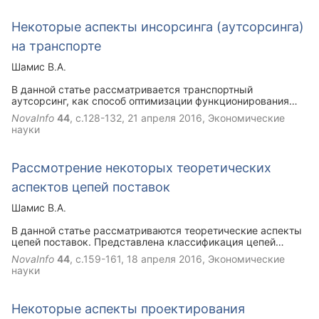
Некоторые аспекты инсорсинга (аутсорсинга)
на транспорте
Шамис В.А.
В данной статье рассматривается транспортный
аутсорсинг, как способ оптимизации функционирования
организации за счет привлечения наемного транспорта, а
NovaInfo
44
, с.128-132,
21 апреля 2016
, Экономические
также транспортный инсорсинг который в свою очередь
науки
предлагает внедрение в компанию собственного парка
транспортных средств.
Рассмотрение некоторых теоретических
аспектов цепей поставок
Шамис В.А.
В данной статье рассматриваются теоретические аспекты
цепей поставок. Представлена классификация цепей
поставок. Рассматривается основа формирования
NovaInfo
44
, с.159-161,
18 апреля 2016
, Экономические
стратегии управления цепями поставок.
науки
Некоторые аспекты проектирования