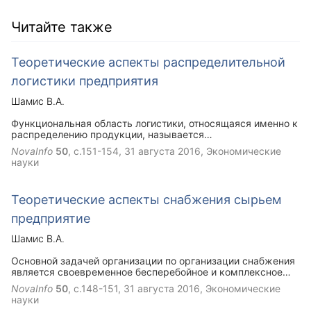
Читайте также
Теоретические аспекты распределительной
логистики предприятия
Шамис В.А.
Функциональная область логистики, относящаяся именно к
распределению продукции, называется
распределительной логистикой. Распределение - это
NovaInfo
50
, с.151-154,
31 августа 2016
, Экономические
действия связанные с планированием, реализацией и
науки
контролем материальных средств от производителя до
конечного потребителя.
Теоретические аспекты снабжения сырьем
предприятие
Шамис В.А.
Основной задачей организации по организации снабжения
является своевременное бесперебойное и комплексное
снабжение производственного процесса всеми нужными
NovaInfo
50
, с.148-151,
31 августа 2016
, Экономические
материальными ресурсами с минимальными издержками
науки
управления запасами.