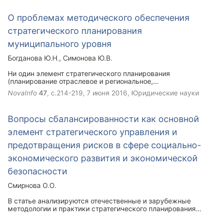
маркетинговую, проектную, производственную и
финансовую деятельность.
О проблемах методического обеспечения
стратегического планирования
муниципального уровня
Богданова Ю.Н.
Симонова Ю.В.
Ни один элемент стратегического планирования
(планирование отраслевое и региональное,
прогнозирование, программирование, др.) не обходят
NovaInfo
47
, с.214-219,
7 июня 2016
, Юридические науки
стороной планирование на муниципальном уровне.
Однако, несмотря на то, что закон № 172-ФЗ «О
стратегическом планировании в РФ» вступил в силу в 2014
Вопросы сбалансированности как основной
году, до настоящего времени как планированию на
муниципальном уровне, так и методическому обеспечению
элемент стратегического управления и
уделяется исключительно мало внимания.
предотвращения рисков в сфере социально-
экономического развития и экономической
безопасности
Смирнова О.О.
В статье анализируются отечественные и зарубежные
методологии и практики стратегического планирования
развития применительно к задачам и условиям,