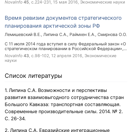
NovaInfo
45
, с.224-231,
15 мая 2016
, Экономические науки
определяющим устойчивость социально-экономического
развития России и ее регионов в начале ХХI века,
определяются ориентиры пространственного развития
Время ревизии документов стратегического
национальной социально-экономической системы,
ставятся задачи, необходимые для решения вопросов в
планирования арктической зоны РФ
сфере социально-экономического развития и
экономической безопасности. Отражены проблемы
Лемишевский В.Е.
Липина С.А.
Раймхен Е.А.
Смирнова О.О.
применения индикативного анализа при проведении
мониторинга системы экономической безопасности
С 11 июля 2014 года вступил в силу Федеральный закон «О
российского государства.
стратегическом планировании в Российской Федерации»,
который устанавливает правовые основы стратегического
NovaInfo
43
, с.98-102,
12 апреля 2016
, Экономические
планирования в Российской Федерации, полномочия
науки
федеральных органов государственной власти и порядок
их взаимодействия в сфере стратегического планирования.
Сегодня приняты следующие стратегические и
Список литературы
программные документы в целях развития Арктической
зоны РФ: Основы государственной политики Российской
Федерации в Арктике на период до 2020 года и на
Липина С.А. Возможности и перспективы
дальнейшую перспективу; Стратегия развития Арктической
зоны Российской Федерации и обеспечения национальной
развития взаимовыгодного сотрудничества стран
безопасности на период до 2020 года; Государственная
Большого Кавказа: транспортная составляющая.
программа Российской Федерации. Однако, данный состав
документов не в полной мере соответствует требованиям
Современные производительные силы. 2014. № 2.
федерального закона «О стратегическом планировании в
С. 26-34.
Российской Федерации».
Липина С.А. Евразийские интеграционные