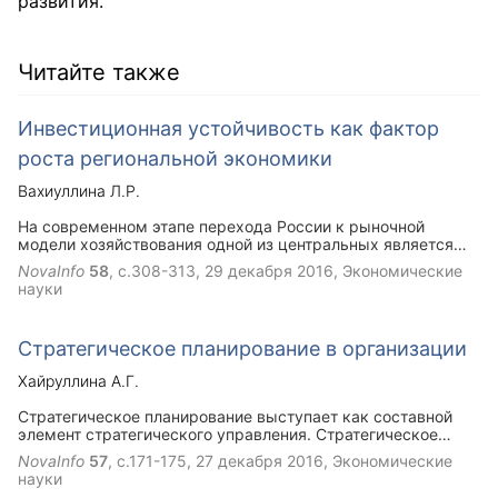
развития.
Читайте также
Инвестиционная устойчивость как фактор
роста региональной экономики
Вахиуллина Л.Р.
На современном этапе перехода России к рыночной
модели хозяйствования одной из центральных является
проблема ускорения инвестиционного процесса и подъема
NovaInfo
58
, с.308-313,
29 декабря 2016
, Экономические
на этой основе производства. От ее успешного решения о
науки
многом зависит направленность дальнейших социально-
экономических преобразований как в стране в целом, так
и в отдельных регионах. Поэтому организации
Стратегическое планирование в организации
инвестиционной деятельности и управления ею на
региональном уровне уделяется пристальное внимание в
Хайруллина А.Г.
экономической науке и хозяйственной практике.
Стратегическое планирование выступает как составной
элемент стратегического управления. Стратегическое
планирование задает перспективные направления
NovaInfo
57
, с.171-175,
27 декабря 2016
, Экономические
развития организации, определяет основные виды его
науки
деятельности, позволяет увязать в единую систему