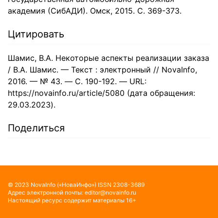
академия (СибАДИ). Омск, 2015. С. 369-373.
Цитировать
Шамис, В.А. Некоторые аспекты реализации заказа
/ В.А. Шамис. — Текст : электронный // NovaInfo,
2016. — № 43. — С. 190-192. — URL:
https://novainfo.ru/article/5080 (дата обращения:
29.03.2023).
Поделиться
©
2023
NovaInfo
(«НоваИнфо»)
ISSN
2308-3689
Адрес электронной почты:
editor@novainfo.ru
Настоящий ресурс содержит материалы 16+