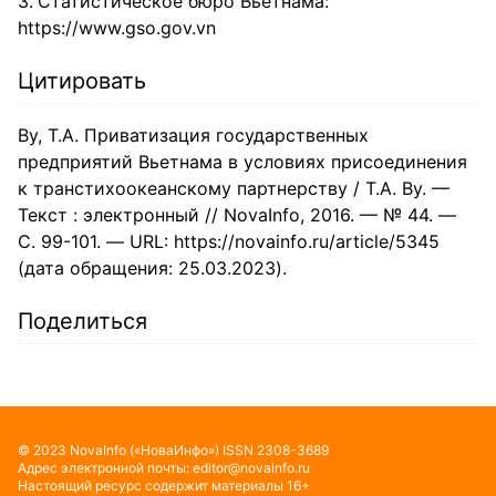
Статистическое бюро Вьетнама:
https://www.gso.gov.vn
Цитировать
Ву, Т.А. Приватизация государственных
предприятий Вьетнама в условиях присоединения
к транстихоокеанскому партнерству / Т.А. Ву. —
Текст : электронный // NovaInfo, 2016. — № 44. —
С. 99-101. — URL: https://novainfo.ru/article/5345
(дата обращения: 25.03.2023).
Поделиться
©
2023
NovaInfo
(«НоваИнфо»)
ISSN
2308-3689
Адрес электронной почты:
editor@novainfo.ru
Настоящий ресурс содержит материалы 16+