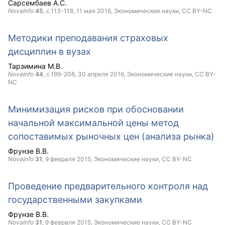
Сарсембаев А.С.
NovaInfo
45
, с.113-118,
11 мая 2016
, Экономические науки,
CC BY-NC
Методики преподавания страховых
дисциплин в вузах
Тарзимина М.В.
NovaInfo
44
, с.199-206,
30 апреля 2016
, Экономические науки,
CC BY-
NC
Минимизация рисков при обосновании
начальной максимальной цены метод
сопоставимых рыночных цен (анализа рынка)
Фрунзе В.В.
NovaInfo
31
,
9 февраля 2015
, Экономические науки,
CC BY-NC
Проведение предварительного контроля над
государственными закупками
Фрунзе В.В.
NovaInfo
31
,
9 февраля 2015
, Экономические науки,
CC BY-NC