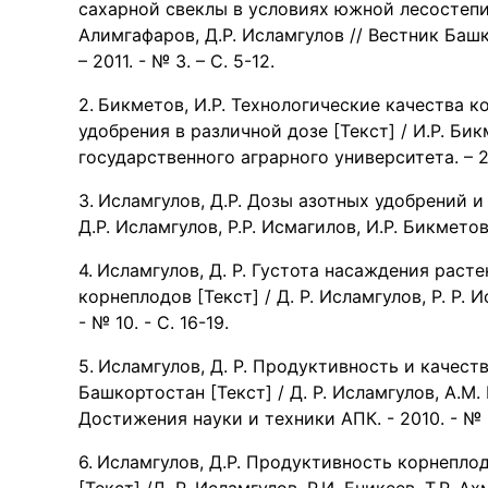
сахарной свеклы в условиях южной лесостепи 
Алимгафаров, Д.Р. Исламгулов // Вестник Баш
– 2011. - № 3. – С. 5-12.
Бикметов, И.Р. Технологические качества к
удобрения в различной дозе [Текст] / И.Р. Би
государственного аграрного университета. – 201
Исламгулов, Д.Р. Дозы азотных удобрений и
Д.Р. Исламгулов, Р.Р. Исмагилов, И.Р. Бикметов 
Исламгулов, Д. Р. Густота насаждения раст
корнеплодов [Текст] / Д. Р. Исламгулов, Р. Р. 
- № 10. - С. 16-19.
Исламгулов, Д. Р. Продуктивность и качест
Башкортостан [Текст] / Д. Р. Исламгулов, А.М.
Достижения науки и техники АПК. - 2010. - № 2
Исламгулов, Д.Р. Продуктивность корнепло