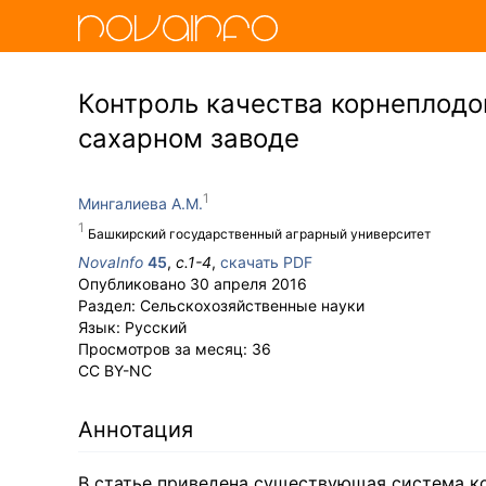
Контроль качества корнеплодо
сахарном заводе
Мингалиева А.М.
Башкирский государственный аграрный университет
NovaInfo
45
,
с.
1-4
,
скачать PDF
Опубликовано
30 апреля 2016
Раздел:
Сельскохозяйственные науки
Язык:
Русский
Просмотров за месяц:
36
CC BY-NC
Аннотация
В статье приведена существующая система к