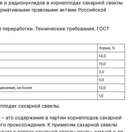
в и радионуклидов в корнеплодах сахарной свеклы
нормативными правовыми актами Российской
й переработки. Технические требования. ГОСТ
Норма, %
14,0
15,0
3,0
5,0
дениями, не более
12,0
1,0
плодах сахарной свеклы.
 – это содержание в партии корнеплодов сахарной
ого происхождения. К примесям сахарной свеклы
ние в партии сахарной свеклы почвы, камней и др.