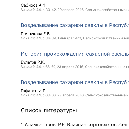
Сабиров А.Ф.
NovaInfo
44
, с.39-42,
29 апреля 2016
, Сельскохозяйственные н
Возделывание сахарной свеклы в Респуб
Пряникова Е.В.
NovaInfo
44
, с.36-39,
1 января 1970
, Сельскохозяйственные на
История происхождения сахарной свекл
Булатов Р.К.
NovaInfo
44
, с.66-69,
23 апреля 2016
, Сельскохозяйственные н
Возделывание сахарной свеклы в Респуб
Гафаров И.Р.
NovaInfo
44
, с.63-66,
23 апреля 2016
, Сельскохозяйственные н
Список литературы
Алимгафаров, Р.Р. Влияние сортовых особен