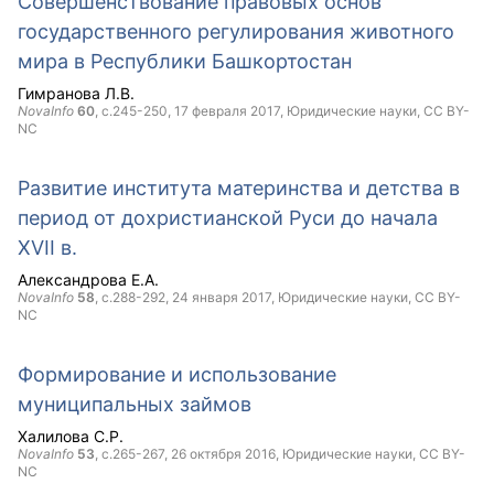
Совершенствование правовых основ
государственного регулирования животного
мира в Республики Башкортостан
Гимранова Л.В.
NovaInfo
60
, с.245-250,
17 февраля 2017
, Юридические науки,
CC BY-
NC
Развитие института материнства и детства в
период от дохристианской Руси до начала
XVII в.
Александрова Е.А.
NovaInfo
58
, с.288-292,
24 января 2017
, Юридические науки,
CC BY-
NC
Формирование и использование
муниципальных займов
Халилова С.Р.
NovaInfo
53
, с.265-267,
26 октября 2016
, Юридические науки,
CC BY-
NC