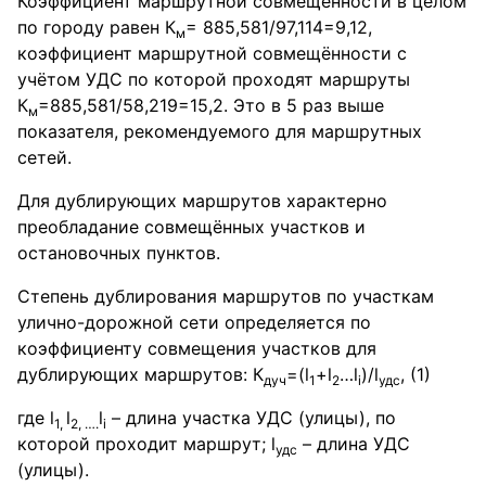
Коэффициент маршрутной совмещённости в целом
по городу равен К
= 885,581/97,114=9,12,
м
коэффициент маршрутной совмещённости с
учётом УДС по которой проходят маршруты
К
=885,581/58,219=15,2. Это в 5 раз выше
м
показателя, рекомендуемого для маршрутных
сетей.
Для дублирующих маршрутов характерно
преобладание совмещённых участков и
остановочных пунктов.
Степень дублирования маршрутов по участкам
улично-дорожной сети определяется по
коэффициенту совмещения участков для
дублирующих маршрутов: К
=(l
+l
…l
)/l
, (1)
дуч
1
2
i
удс
где l
l
l
– длина участка УДС (улицы), по
1,
2, ….
i
которой проходит маршрут; l
– длина УДС
удс
(улицы).