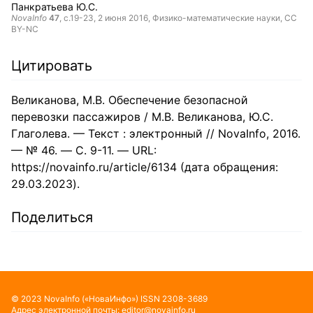
Панкратьева Ю.С.
NovaInfo
47
, с.19-23,
2 июня 2016
, Физико-математические науки,
CC
BY-NC
Цитировать
Великанова, М.В. Обеспечение безопасной
перевозки пассажиров / М.В. Великанова, Ю.С.
Глаголева. — Текст : электронный // NovaInfo, 2016.
— № 46. — С. 9-11. — URL:
https://novainfo.ru/article/6134 (дата обращения:
29.03.2023).
Поделиться
©
2023
NovaInfo
(«НоваИнфо»)
ISSN
2308-3689
Адрес электронной почты:
editor@novainfo.ru