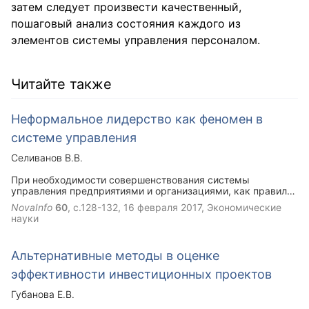
затем следует произвести качественный,
пошаговый анализ состояния каждого из
элементов системы управления персоналом.
Читайте также
Неформальное лидерство как феномен в
системе управления
Селиванов В.В.
При необходимости совершенствования системы
управления предприятиями и организациями, как правило,
основное внимание уделяют формализации системы.
NovaInfo
60
, с.128-132,
16 февраля 2017
, Экономические
Однако, не всегда умеют правильно учитывать влияние на
науки
общую деятельность системы неформальных групп,
неформальных лидеров. Статья посвящена исследованию
влияния неформального лидерства на формирование
Альтернативные методы в оценке
устойчивости формализованных систем управления.
эффективности инвестиционных проектов
Губанова Е.В.