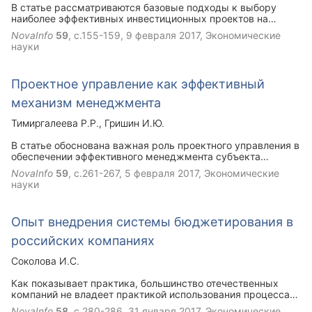
В статье рассматриваются базовые подходы к выбору
наиболее эффективных инвестиционных проектов на
основе применения статических и динамических методов и
NovaInfo
59
, с.155-159,
9 февраля 2017
, Экономические
показателей оценки эффективности бизнес-планов
науки
инвестиционных проектов. Но так как данные методы
характеризуется значительным количеством недостатков,
в работе рассмотрены и альтернативные методы, которые
Проектное управление как эффективный
этих недостатков лишены.
механизм менеджмента
Тимиргалеева Р.Р.
Гришин И.Ю.
В статье обоснована важная роль проектного управления в
обеспечении эффективного менеджмента субъекта
хозяйствования. Показано, что для успешного выполнения
NovaInfo
59
, с.261-267,
5 февраля 2017
, Экономические
проектных работ, достижения запланированных
науки
результатов в срок и с надлежащим качеством
необходимо создать проектную команду.
Опыт внедрения системы бюджетирования в
российских компаниях
Соколова И.С.
Как показывает практика, большинство отечественных
компаний не владеет практикой использования процесса
бюджетирования в финансово-хозяйственной деятельности
NovaInfo
58
, с.280-286,
31 января 2017
, Экономические