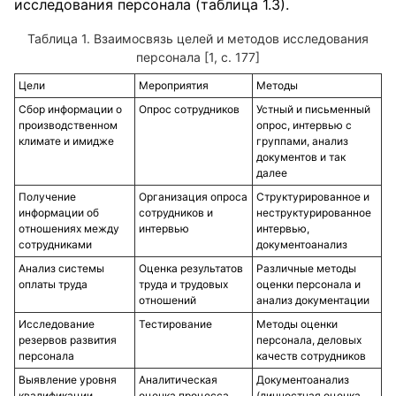
исследования персонала (таблица 1.3).
Взаимосвязь целей и методов исследования
персонала [1, с. 177]
Цели
Мероприятия
Методы
Сбор информации о
Опрос сотрудников
Устный и письменный
производственном
опрос, интервью с
климате и имидже
группами, анализ
документов и так
далее
Получение
Организация опроса
Структурированное и
информации об
сотрудников и
неструктурированное
отношениях между
интервью
интервью,
сотрудниками
документоанализ
Анализ системы
Оценка результатов
Различные методы
оплаты труда
труда и трудовых
оценки персонала и
отношений
анализ документации
Исследование
Тестирование
Методы оценки
резервов развития
персонала, деловых
персонала
качеств сотрудников
Выявление уровня
Аналитическая
Документоанализ
квалификации
оценка процесса
(личностная оценка