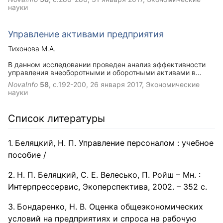
и относится скептически к целесообразности и полезности
науки
данного подхода к управлению.
Управление активами предприятия
Тихонова М.А.
В данном исследовании проведен анализ эффективности
управления внеоборотными и оборотными активами в
сфере финансового менеджмента на примере предприятия
NovaInfo
58
, с.192-200,
26 января 2017
, Экономические
автомобильной промышленности ЗАО «Рено-Россия». В
науки
рамках исследования проведен анализ отчета о
финансовых результатах предприятия за 2013 – 2015 гг.,
проведен вертикальный и горизонтальный анализ
Список литературы
бухгалтерского баланса, а так же рассчитаны
коэффициенты оборачиваемости внеоборотных и
оборотных активов.
Беляцкий, Н. П. Управление персоналом : учебное
пособие /
Н. П. Беляцкий, С. Е. Велесько, П. Ройш – Мн. :
Интерпрессервис, Экоперспектива, 2002. – 352 с.
Бондаренко, Н. В. Оценка общеэкономических
условий на предприятиях и спроса на рабочую