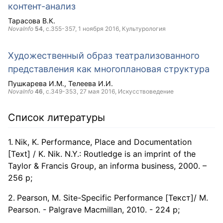
контент-анализ
Тарасова В.К.
NovaInfo
54
, с.355-357,
1 ноября 2016
, Культурология
Художественный образ театрализованного
представления как многоплановая структура
Пушкарева И.М.
Телеева И.И.
NovaInfo
46
, с.349-353,
27 мая 2016
, Искусствоведение
Список литературы
Nik, K. Performance, Place and Documentation
[Text] / K. Nik. N.Y.: Routledge is an imprint of the
Taylor & Francis Group, an informa business, 2000. –
256 p;
Pearson, М. Site-Specific Performance [Текст]/ М.
Pearson. - Palgrave Macmillan, 2010. - 224 p;