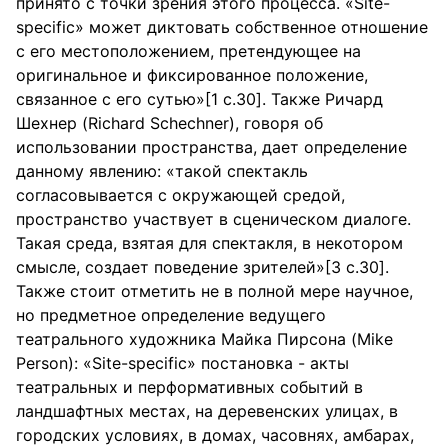
принято с точки зрения этого процесса. «Site-
specific» может диктовать собственное отношение
с его местоположением, претендующее на
оригинальное и фиксированное положение,
связанное с его сутью»[1 c.30]. Также Ричард
Шехнер (Richard Schechner), говоря об
использовании пространства, дает определение
данному явлению: «такой спектакль
согласовывается с окружающей средой,
пространство участвует в сценическом диалоге.
Такая среда, взятая для спектакля, в некотором
смысле, создает поведение зрителей»[3 c.30].
Также стоит отметить не в полной мере научное,
но предметное определение ведущего
театрального художника Майка Пирсона (Mike
Person): «Site-specific» постановка - акты
театральных и перформативных событий в
ландшафтных местах, на деревенских улицах, в
городских условиях, в домах, часовнях, амбарах,