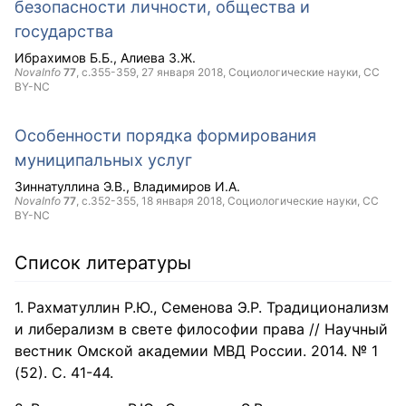
безопасности личности, общества и
государства
Ибрахимов Б.Б.
Алиева З.Ж.
NovaInfo
77
, с.355-359,
27 января 2018
, Социологические науки,
CC
BY-NC
Особенности порядка формирования
муниципальных услуг
Зиннатуллина Э.В.
Владимиров И.А.
NovaInfo
77
, с.352-355,
18 января 2018
, Социологические науки,
CC
BY-NC
Список литературы
Рахматуллин Р.Ю., Семенова Э.Р. Традиционализм
и либерализм в свете философии права // Научный
вестник Омской академии МВД России. 2014. № 1
(52). С. 41-44.