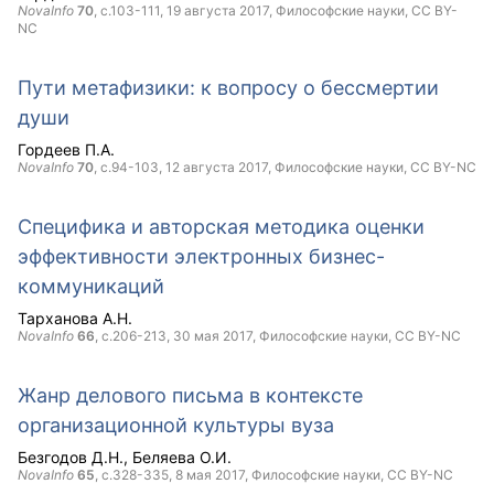
NovaInfo
70
, с.103-111,
19 августа 2017
, Философские науки,
CC BY-
NC
Пути метафизики: к вопросу о бессмертии
души
Гордеев П.А.
NovaInfo
70
, с.94-103,
12 августа 2017
, Философские науки,
CC BY-NC
Специфика и авторская методика оценки
эффективности электронных бизнес-
коммуникаций
Тарханова А.Н.
NovaInfo
66
, с.206-213,
30 мая 2017
, Философские науки,
CC BY-NC
Жанр делового письма в контексте
организационной культуры вуза
Безгодов Д.Н.
Беляева О.И.
NovaInfo
65
, с.328-335,
8 мая 2017
, Философские науки,
CC BY-NC