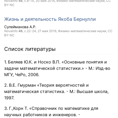
NovaInfo
46
, с.8-14,
30 мая 2016
, Физико-математические науки,
CC
BY-NC
Жизнь и деятельность Якоба Бернулли
Сулейманова А.Р.
NovaInfo
46
, с.22-24,
27 мая 2016
, Физико-математические науки,
CC
BY-NC
Список литературы
Беляев Ю.К. и Носко В.П. «Основные понятия и
задачи математической статистики.» - М.: Изд-во
МГУ, ЧеРо, 2006.
В.Е. Гмурман «Теория вероятностей и
математическая статистика. - М.: Высшая школа,
1997.
Г.,Корн Т. «Справочник по математике для
научных работников и инженеров. -