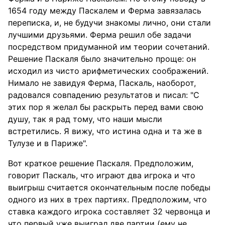
1654 году между Паскалем и Ферма завязалась
переписка, и, не будучи знакомы лично, они стали
лучшими друзьями. Ферма решил обе задачи
посредством придуманной им теории сочетаний.
Решение Паскаля было значительно проще: он
исходил из чисто арифметических соображений.
Нимало не завидуя Ферма, Паскаль, наоборот,
радовался совпадению результатов и писал: "С
этих пор я желал бы раскрыть перед вами свою
душу, так я рад тому, что наши мысли
встретились. Я вижу, что истина одна и та же в
Тулузе и в Париже".
Вот краткое решение Паскаля. Предположим,
говорит Паскаль, что играют два игрока и что
выигрыш считается окончательным после победы
одного из них в трех партиях. Предположим, что
ставка каждого игрока составляет 32 червонца и
что первый уже выиграл две партии (ему не