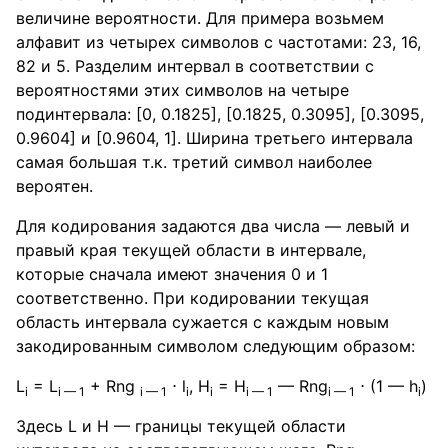
величине вероятности. Для примера возьмем
алфавит из четырех символов с частотами: 23, 16,
82 и 5. Разделим интервал в соответствии с
вероятностями этих символов на четыре
подинтервала: [0, 0.1825], [0.1825, 0.3095], [0.3095,
0.9604] и [0.9604, 1]. Ширина третьего интервала
самая большая т.к. третий символ наиболее
вероятен.
Для кодирования задаются два числа — левый и
правый края текущей области в интервале,
которые сначала имеют значения 0 и 1
соответственно. При кодировании текущая
область интервала сужается с каждым новым
закодированным символом следующим образом:
L
= L
+ Rng
⋅ l
, H
= H
— Rng
⋅ (1 — h
)
i
i — 1
i — 1
i
i
i — 1
i — 1
i
Здесь L и H — границы текущей области