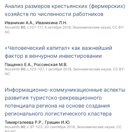
Анализ размеров крестьянских (фермерских)
хозяйств по численности работников
Иванихин А.А.
Иванихина Л.Н.
NovaInfo
90
, с.107-111,
4 октября 2018
, Экономические науки,
CC BY-
NC
«Человеческий капитал» как важнейший
фактор в венчурном инвестировании
Пащенко Е.А.
Россинская М.В.
NovaInfo
90
, с.103-107,
1 октября 2018
, Экономические науки,
CC BY-
NC
Информационно-коммуникационные аспекты
развития туристско-рекреационного
потенциала региона на основе создания
регионального логистического кластера
Тимиргалеева Р.Р.
Гришин И.Ю.
NovaInfo
90
, с.97-103,
30 сентября 2018
, Экономические науки,
CC
BY-NC