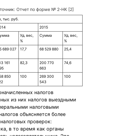
сточник: Отчет по форме № 2-НК [2]
, тыс. руб.
014
2015
умма
Уд. вес,
Сумма
Уд. вес,
%
%
5 689 027
17,7
68 529 880
25,4
13 161
82,3
200 770
74,6
95
663
58 850
100
269 300
100
22
543
оначисленных налогов
ных из них налогов выездными
амеральными налоговыми
налогов объясняется более
налоговых проверок:
а, в то время как органы