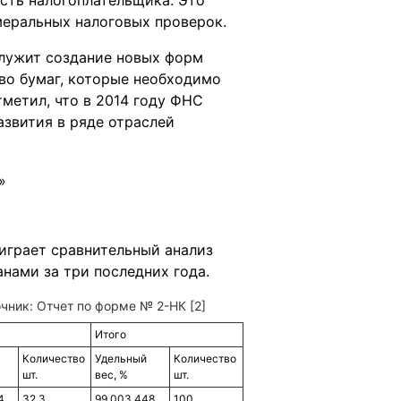
сть налогоплательщика. Это
меральных налоговых проверок.
лужит создание новых форм
во бумаг, которые необходимо
метил, что в 2014 году ФНС
азвития в ряде отраслей
играет сравнительный анализ
нами за три последних года.
очник: Отчет по форме № 2-НК [2]
Итого
Количество
Удельный
Количество
шт.
вес, %
шт.
4
32,3
99 003 448
100