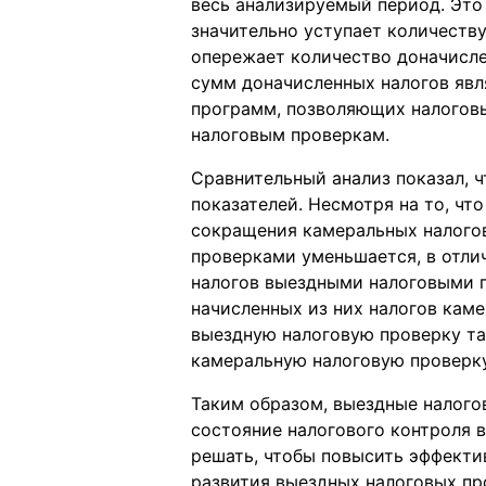
весь анализируемый период. Это
значительно уступает количеств
опережает количество доначисле
сумм доначисленных налогов явл
программ, позволяющих налогов
налоговым проверкам.
Сравнительный анализ показал, 
показателей. Несмотря на то, ч
сокращения камеральных налого
проверками уменьшается, в отли
налогов выездными налоговыми 
начисленных из них налогов кам
выездную налоговую проверку та
камеральную налоговую проверку
Таким образом, выездные налого
состояние налогового контроля 
решать, чтобы повысить эффекти
развития выездных налоговых пр