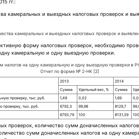
5 гг.:
чества камеральных и выездных налоговых проверок и выявленн
ктивную форму налоговых проверок, необходимо пров
одну камеральную и одну выездную проверки.
 налогов на одну камеральную и одну выездную проверки в РФ з
Отчет по форме № 2-НК [2]
2013
2014
Сумма
Удельный вес, %
Сумма
Уде
ную проверку, тыс. руб.
1,49
0,02
1,69
0,0
 проверку, тыс. руб.
6792,3
99,98
8129,7
99,
6793,79
100
8131,39
10
ых проверок, количество сумм доначисленных налогов
оличество сумм доначисленных налогов на одну камер