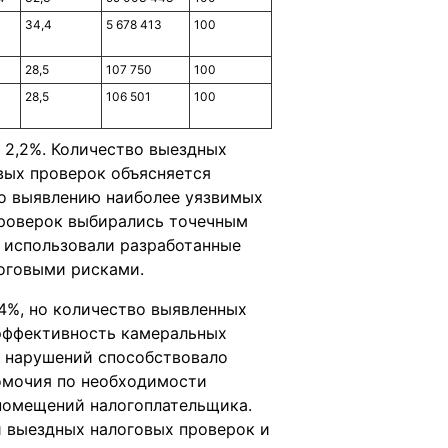
34,4
5 678 413
100
28,5
107 750
100
28,5
106 501
100
 2,2%. Количество выездных
вых проверок объясняется
по выявлению наиболее уязвимых
проверок выбирались точечным
 использовали разработанные
оговыми рисками.
4%, но количество выявленных
 эффективность камеральных
х нарушений способствовало
номочия по необходимости
помещений налогоплательщика.
и выездных налоговых проверок и