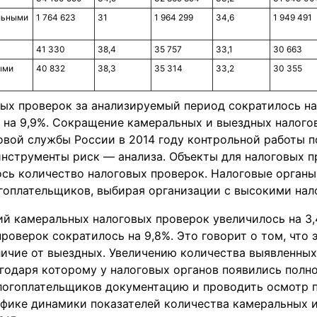
льными
1 764 623
31
1 964 299
34,6
1 949 491
41 330
38,4
35 757
33,1
30 663
ыми
40 832
38,3
35 314
33,2
30 355
ых проверок за анализируемый период сократилось на
 на 9,9%. Сокращение камеральных и выездных налого
вой службы России в 2014 году контрольной работы 
инструменты риск — анализа. Объекты для налоговых 
сь количество налоговых проверок. Налоговые органы
гоплательщиков, выбирая организации с высокими нал
й камеральных налоговых проверок увеличилось на 3,
роверок сократилось на 9,8%. Это говорит о том, что
тличие от выездных. Увеличению количества выявленны
агодаря которому у налоговых органов появились пол
алогоплательщиков документацию и проводить осмотр 
афике динамики показателей количества камеральных 