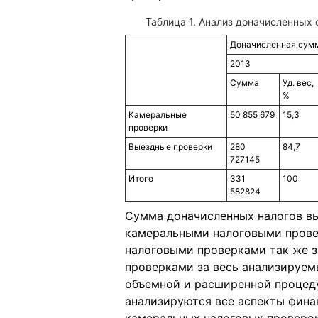
Таблица 1. Анализ доначисленных с
Доначисленная сумма
2013
Сумма
Уд. вес,
%
Камеральные
50 855 679
15,3
проверки
Выездные проверки
280
84,7
727145
Итого
331
100
582824
Сумма доначисленных налогов в
камеральными налоговыми прове
налоговыми проверками так же 
проверками за весь анализируем
объемной и расширенной процед
анализируются все аспекты фина