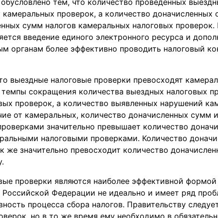
 обусловлено тем, что количество проведенных выезд
у камеральных проверок, а количество доначисленных
нных сумм налогов камеральных налоговых проверок.
яется введение единого электронного ресурса и допо
ым органам более эффективно проводить налоговый ко
что выездные налоговые проверки превосходят камера
то темпы сокращения количества выездных налоговых 
вых проверок, а количество выявленных нарушений к
чие от камеральных, количество доначисленных сумм и
проверками значительно превышает количество донач
еральными налоговыми проверками. Количество доначи
к же значительно превосходит количество доначислен
.
вые проверки являются наиболее эффективной формой 
в Российской Федерации не идеально и имеет ряд про
вность процесса сбора налогов. Правительству следу
оверок, но в то же время ему необходимо в обязатель