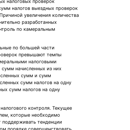
ных налоговых проверок
 сумм налогов выездных проверок
 Причиной увеличения количества
лнительно разработанных
нтроль по камеральным
льные по большей части
проверок превышают темпы
амеральными налоговыми
 сумм начисленных из них
исленных сумм и сумм
сленных сумм налогов на одну
ных сумм налогов на одну
налогового контроля. Текущее
блем, которые необходимо
ет поддерживать тенденции
ном порядке совершенствовать