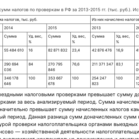
умм налогов по проверкам в РФ за 2013-2015 гг. (тыс. руб.). И
 налогов, тыс. руб.
Из них начислено налогов
2014
2015
2013
2
Сумма
Уд. вес,
Сумма
Уд. вес,
Сумма
Уд. вес,
С
%
%
%
55 484 610
16
82 871 832
23,4
42 876 476
16,9
4
290 694
84
270 795
76,6
211 371 347
83,1
2
036
846
0
346 178
100
353 667
100
254 247
100
2
646
678
823
1
ыездными налоговыми проверками превышает сумму д
рками за весь анализируемый период. Сумма начислен
значительно превышает сумму начисленных налогов к
ый период. Данная разница сумм доначисленных сумм 
урой проверки налогоплательщика органами выездных 
нсово — хозяйственной деятельности налогоплательщик