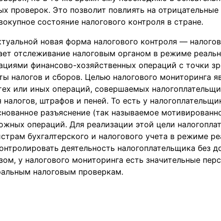
х проверок. Это позволит повлиять на отрицательные
окупное состояние налогового контроля в стране.
ктуальной новая форма налогового контроля — налогов
вает отслеживание налоговым органом в режиме реаль
циями финансово-хозяйственных операций с точки зр
ты налогов и сборов. Целью налогового мониторинга я
 тех или иных операций, совершаемых налогоплательщи
 налогов, штрафов и пеней. То есть у налогоплательщ
снованное разъяснение (так называемое мотивированно
жных операций. Для реализации этой цели налогопла
страм бухгалтерского и налогового учета в режиме ре
онтролировать деятельность налогоплательщика без 
зом, у налогового мониторинга есть значительные пер
ральным налоговым проверкам.