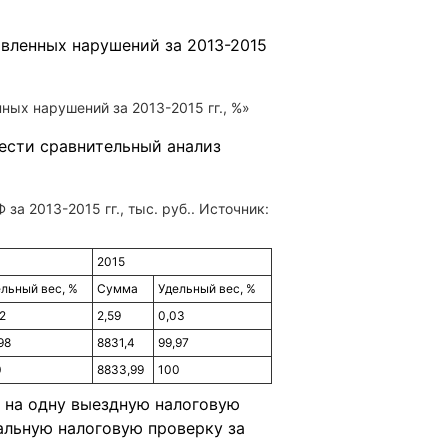
ых нарушений за 2013-2015 гг., %»
ести сравнительный анализ
а 2013-2015 гг., тыс. руб.. Источник:
2015
льный вес, %
Сумма
Удельный вес, %
2
2,59
0,03
98
8831,4
99,97
0
8833,99
100
 на одну выездную налоговую
альную налоговую проверку за