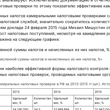
 анализируют исключительно документацию и отчетно
логовые проверки по этому показателю эффективнее ка
нных налогов камеральными налоговыми проверками с
налоговой службой, значительно сократилось количест
оем докладе 24 февраля 2015 года Михаил Мишустин от
ост налоговых поступлений, несмотря на замедление р
ажена на следующем графике:
численной суммы налогов и начисленных из них налогов, %»
и наиболее эффективной формы налогового контроля 
ных налоговых проверок, проводимых налоговыми орга
меральных налоговых проверок в РФ за 2013-2015 гг.(шт.). Ист
2013
2014
2015
Удельный
Количество
Удельный
Количество
Удельный
вес, %
шт.
вес, %
шт.
вес, %
34 190 550
34,5
32 869 894
33,2
31 943 00