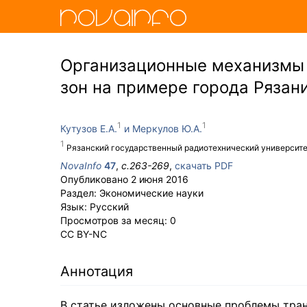
Организационные механизмы 
зон на примере города Рязан
Кутузов Е.А.
Меркулов Ю.А.
Рязанский государственный радиотехнический университ
NovaInfo
47
,
с.
263-269
,
скачать PDF
Опубликовано
2 июня 2016
Раздел:
Экономические науки
Язык:
Русский
Просмотров за месяц:
0
CC BY-NC
Аннотация
В статье изложены основные проблемы тра