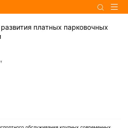
развития платных парковочных
и
ет
нспортного обслуживания крупных современных