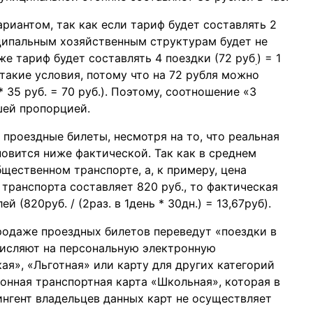
риантом, так как если тариф будет составлять 2
ниципальным хозяйственным структурам будет не
же тариф будет составлять 4 поездки (72 руб
) = 1
.
такие условия, потому что на 72 рубля можно
* 35 руб. = 70 руб.). Поэтому, соотношение «3
шей пропорцией.
проездные билеты, несмотря на то, что реальная
овится ниже фактической. Так как в среднем
бщественном транспорте, а, к примеру, цена
 транспорта составляет 820 руб., то фактическая
й (820руб. / (2раз. в 1день * 30дн.) = 13,67руб).
продаже проездных билетов переведут «поездки в
числяют на персональную электронную
ая», «Льготная» или карту для других категорий
онная транспортная карта «Школьная», которая в
ингент владельцев данных карт не осуществляет