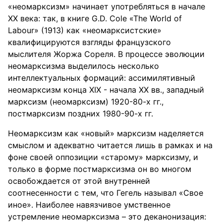
«неомарксизм» начинает употребляться в начале
ХХ века: так, в книге G.D. Cole «The World of
Labour» (1913) как «неомарксистские»
квалифицируются взгляды французского
мыслителя Жоржа Сореля. В процессе эволюции
неомарксизма выделилось несколько
интеллектуальных формаций: ассимилятивный
неомарксизм конца ХIХ - начала ХХ вв., западный
марксизм (неомарксизм) 1920-80-х гг.,
постмарксизм поздних 1980-90-х гг.
Неомарксизм как «новый» марксизм наделяется
смыслом и адекватно читается лишь в рамках и на
фоне своей оппозиции «старому» марксизму, и
только в форме постмарксизма он во многом
освобождается от этой внутренней
соотнесенности с тем, что Гегель называл «Свое
иное». Наиболее навязчивое умственное
устремление неомарксизма – это деканонизация: