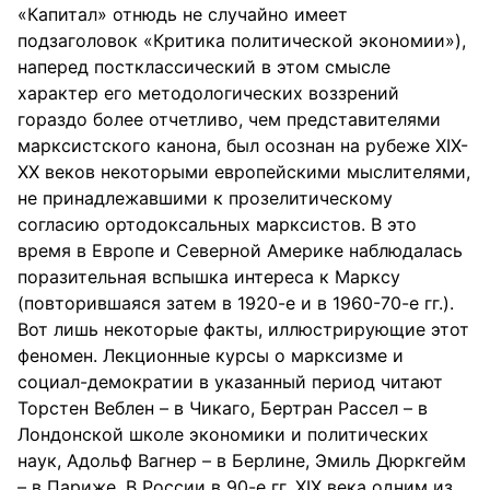
«Капитал» отнюдь не случайно имеет
подзаголовок «Критика политической экономии»),
наперед постклассический в этом смысле
характер его методологических воззрений
гораздо более отчетливо, чем представителями
марксистского канона, был осознан на рубеже ХIХ-
ХХ веков некоторыми европейскими мыслителями,
не принадлежавшими к прозелитическому
согласию ортодоксальных марксистов. В это
время в Европе и Северной Америке наблюдалась
поразительная вспышка интереса к Марксу
(повторившаяся затем в 1920-е и в 1960-70-е гг.).
Вот лишь некоторые факты, иллюстрирующие этот
феномен. Лекционные курсы о марксизме и
социал-демократии в указанный период читают
Торстен Веблен – в Чикаго, Бертран Рассел – в
Лондонской школе экономики и политических
наук, Адольф Вагнер – в Берлине, Эмиль Дюркгейм
– в Париже. В России в 90-е гг. ХIХ века одним из