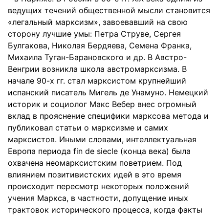
ведущих течений общественной мысли становится
«легальный марксизм», завоевавший на свою
сторону лучшие умы: Петра Струве, Сергея
Булгакова, Николая Бердяева, Семена Франка,
Михаила Туган-Барановского и др. В Австро-
Венгрии возникла школа австромарксизма. В
начале 90-х гг. стал марксистом крупнейший
испанский писатель Мигель де Унамуно. Немецкий
историк и социолог Макс Вебер внес огромный
вклад в прояснение специфики марксова метода и
публиковал статьи о марксизме и самих
марксистов. Иными словами, интеллектуальная
Европа периода fin de siecle (конца века) была
охвачена неомарксистским поветрием. Под
влиянием позитивистских идей в это время
происходит пересмотр некоторых положений
учения Маркса, в частности, допущение иных
трактовок исторического процесса, когда факты