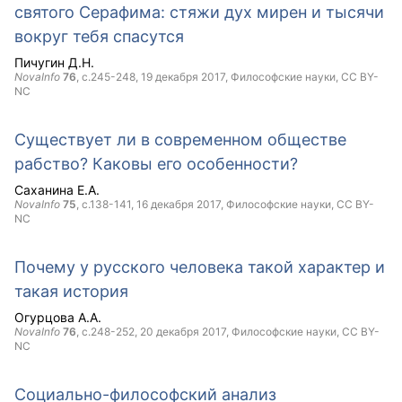
святого Серафима: стяжи дух мирен и тысячи
вокруг тебя спасутся
Пичугин Д.Н.
NovaInfo
76
, с.245-248,
19 декабря 2017
, Философские науки,
CC BY-
NC
Существует ли в современном обществе
рабство? Каковы его особенности?
Саханина Е.А.
NovaInfo
75
, с.138-141,
16 декабря 2017
, Философские науки,
CC BY-
NC
Почему у русского человека такой характер и
такая история
Огурцова А.А.
NovaInfo
76
, с.248-252,
20 декабря 2017
, Философские науки,
CC BY-
NC
Социально-философский анализ