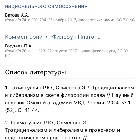
национального самосознания
Батова А.А.
NovaInfo
74
, с.291-294,
25 ноября 2017
, Философские науки,
CC BY-NC
Комментарий к «Филебу» Платона
Гордеев П.А.
NovaInfo
70
, с.111-123,
22 августа 2017
, Философские науки,
CC BY-
NC
Список литературы
Рахматуллин Р.Ю., Семенова Э.Р. Традиционализм
и либерализм в свете философии права // Научный
вестник Омской академии МВД России. 2014. № 1
(52). С. 41-44.
Рахматуллин Р.Ю., Семенова Э.Р.
Традиционализм и либерализм в право-вом и
педагогическом пространстве //