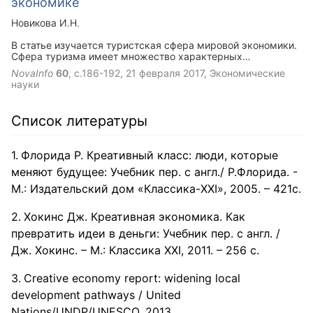
экономике
Новикова И.Н.
В статье изучается туристская сфера мировой экономики.
Сфера туризма имеет множество характерных
особенностей, которые могут быть привлекательными для
NovaInfo
60
, с.186-192,
21 февраля 2017
, Экономические
долгосрочного экономического развития. В ряде стран
науки
туризм считается главным вектором развития и
обеспечивает основную часть ВВП, а в некоторых странах
до сих пор считается непроизводственным и игнорируется.
Список литературы
В статье туризм рассматривается как продуктивное и
перспективное направление в мировом масштабе, а также
изучаются проблемы, связанные с его неравномерным
Флорида Р. Креативный класс: люди, которые
развитием в отдельных регионах.
меняют будущее: Учебник пер. с англ./ Р.Флорида. -
М.: Издательский дом «Классика-XXI», 2005. – 421с.
Хокинс Дж. Креативная экономика. Как
превратить идеи в деньги: Учебник пер. с англ. /
Дж. Хокинс. – М.: Классика XXI, 2011. – 256 с.
Сreative economy report: widening local
development pathways / United
Nations/UNDP/UNESCO, 2013