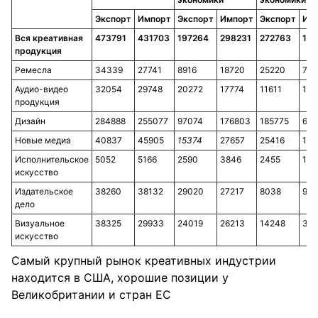
Экспорт
Импорт
Экспорт
Импорт
Экспорт
Им
Вся креативная
473791
431703
197264
298231
272763
120
продукция
Ремесла
34339
27741
8916
18720
25220
794
Аудио-видео
32054
29748
20272
17774
11611
114
продукция
Дизайн
284888
255077
97074
176803
185775
691
Новые медиа
40837
45905
15374
27657
25416
173
Исполнительское
5052
5166
2590
3846
2455
118
искусство
Издательское
38260
38132
29020
27217
8038
958
дело
Визуальное
38325
29933
24019
26213
14248
34
искусство
Самый крупный рынок креативных индустрии
находится в США, хорошие позиции у
Великобритании и стран ЕС