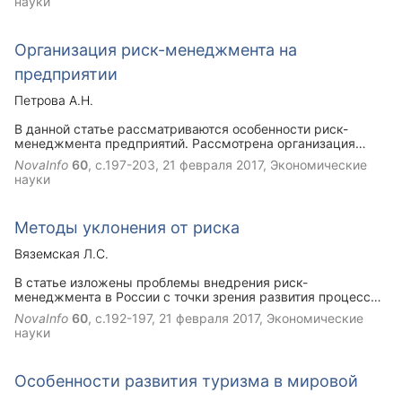
науки
нововведения. Также автор предлагает внести изменения
в порядок формирования счёта капитального ремонта,
пожизненно привязав лицевой счёт капитального ремонта
Организация риск-менеджмента на
к владельцу жилой собственности вне зависимости от
места проживания.
предприятии
Петрова А.Н.
В данной статье рассматриваются особенности риск-
менеджмента предприятий. Рассмотрена организация
риск-менеджмента в компании, а также эвристические
NovaInfo
60
, с.197-203,
21 февраля 2017
, Экономические
методы при управлении рисками. Сделан вывод, что
науки
наиболее эффективной является система «активного риск-
менеджмента».
Методы уклонения от риска
Вяземская Л.С.
В статье изложены проблемы внедрения риск-
менеджмента в России с точки зрения развития процессов
стандартизации в области управления рисками и
NovaInfo
60
, с.192-197,
21 февраля 2017
, Экономические
становления профессии риск-менеджера Рассмотрены
науки
ключевые принципы и этапы управления финансовыми
рисками, предложена их классификация с точки зрения
внешних и внутренних факторов. Проанализированы виды
Особенности развития туризма в мировой
рисков с различных точек зрения