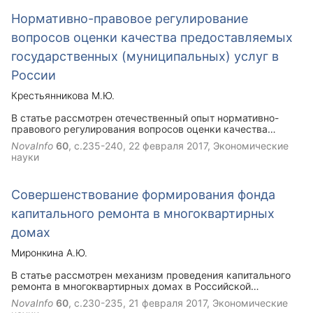
Нормативно-правовое регулирование
вопросов оценки качества предоставляемых
государственных (муниципальных) услуг в
России
Крестьянникова М.Ю.
В статье рассмотрен отечественный опыт нормативно-
правового регулирования вопросов оценки качества
государственных (муниципальных) услуг. Приведены
NovaInfo
60
, с.235-240,
22 февраля 2017
, Экономические
основные законодательно закрепленные методики оценки
науки
качества предоставляемых государственных
(муниципальных) услуг с их кратким описанием.
Совершенствование формирования фонда
капитального ремонта в многоквартирных
домах
Миронкина А.Ю.
В статье рассмотрен механизм проведения капитального
ремонта в многоквартирных домах в Российской
Федерации, действующий с 1 января 2015 года.
NovaInfo
60
, с.230-235,
21 февраля 2017
, Экономические
Проанализированы достоинства и недостатки данного