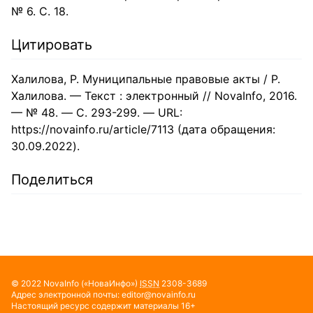
№ 6. С. 18.
Цитировать
Халилова, Р. Муниципальные правовые акты / Р.
Халилова. — Текст : электронный // NovaInfo, 2016.
— № 48. — С. 293-299. — URL:
https://novainfo.ru/article/7113 (дата обращения:
30.09.2022).
Поделиться
© 2022
NovaInfo
(«НоваИнфо»)
ISSN
2308-3689
Адрес электронной почты:
editor@novainfo.ru
Настоящий ресурс содержит материалы 16+