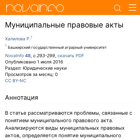
Муниципальные правовые акты
Халилова Р.
Баш­кирс­кий го­су­дарст­вен­ный аг­рар­ный уни­вер­си­тет
NovaInfo
48
,
с.
293-299
,
скачать PDF
Опубликовано
1 июля 2016
Раздел:
Юридические науки
Просмотров за месяц:
0
CC BY-NC
Аннотация
В статье рассматриваются проблемы, связанные с
понятием муниципального правового акта.
Анализируются виды муниципальных правовых
актов, определяется понятие муниципального