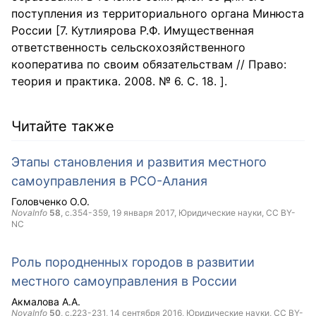
поступления из территориального органа Минюста
России [7. Кутлиярова Р.Ф. Имущественная
ответственность сельскохозяйственного
кооператива по своим обязательствам // Право:
теория и практика. 2008. № 6. С. 18. ].
Читайте также
Этапы становления и развития местного
самоуправления в РСО-Алания
Головченко О.О.
NovaInfo
58
, с.354-359,
19 января 2017
, Юридические науки,
CC BY-
NC
Роль породненных городов в развитии
местного самоуправления в России
Акмалова А.А.
NovaInfo
50
, с.223-231,
14 сентября 2016
, Юридические науки,
CC BY-