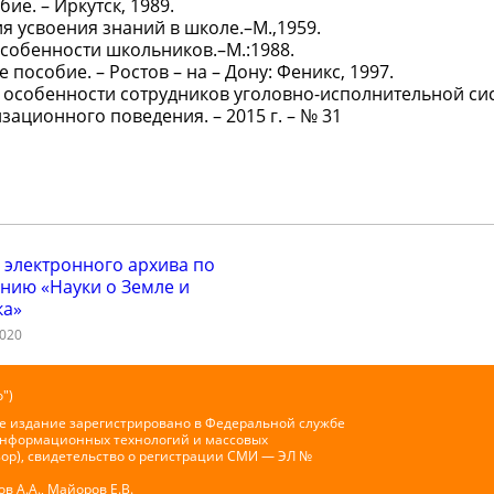
ие. – Иркутск, 1989.
ия усвоения знаний в школе.–М.,1959.
собенности школьников.–М.:1988.
пособие. – Ростов – на – Дону: Феникс, 1997.
 особенности сотрудников уголовно-исполнительной си
ционного поведения. – 2015 г. – № 31
 электронного архива по
нию «Науки о Земле и
ка»
2020
")
е издание зарегистрировано в Федеральной службе
 информационных технологий и массовых
ор), свидетельство о регистрации СМИ — ЭЛ №
 А.А., Майоров Е.В.