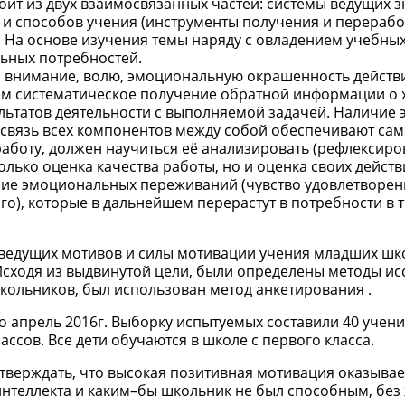
ит из двух взаимосвязанных частей: системы ведущих 
и) и способов учения (инструменты получения и перерабо
 На основе изучения темы наряду с овладением учебных
ьных потребностей.
я внимание, волю, эмоциональную окрашенность действ
м систематическое получение обратной информации о 
льтатов деятельности с выполняемой задачей. Наличие 
освязь всех компонентов между собой обеспечивают са
аботу, должен научиться её анализировать (рефлексиров
лько оценка качества работы, но и оценка своих действ
ние эмоциональных переживаний (чувство удовлетворен
го), которые в дальнейшем перерастут в потребности в т
ведущих мотивов и силы мотивации учения младших шк
Исходя из выдвинутой цели, были определены методы ис
кольников, был использован метод анкетирования .
о апрель 2016г. Выборку испытуемых составили 40 учени
ассов. Все дети обучаются в школе с первого класса.
тверждать, что высокая позитивная мотивация оказыва
интеллекта и каким–бы школьник не был способным, без