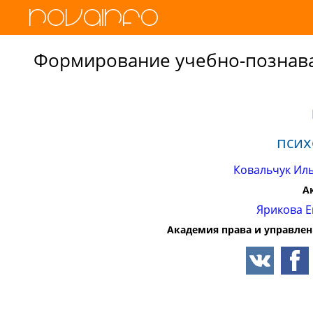
Формирование учебно-познав
псих
Ковальчук Ил
А
Ярикова Е
Академия права и управле