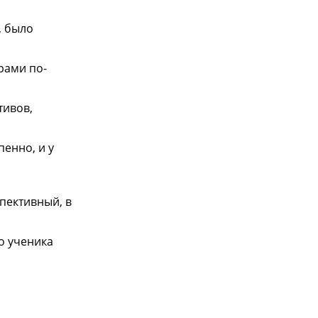
, было
рами по-
тивов,
енно, и у
пективный, в
о ученика