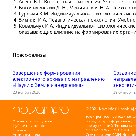
Асеев В. Г. Возрастная психология: Учебное пособ
Богоявленский Д. Н., Менчинская Н. А. Психолог
Гуревич К.М. Индивидуально–психологические о
Зимняя И.А. Педагогическая психология: Учебное 
Ковальчук И.А. Индивидуально-психологические
оказывающие влияние на формирование организа
Пресс-релизы
Завершение формирования
Создание
электронного архива по направлению
направле
«Науки о Земле и энергетика»
энергети
23 ноября 2020
29 октября 
© 2021 NovaInfo ("НоваИнфо
Электронное периодическо
Условия размещения
по надзору в сфере связи,
Публичная оферта
коммуникаций (Роскомнадз
Оплата
ФС77-41429 от 23.07.2010 г.
Архив журнала
Соучредители СМИ: Долганов