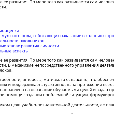
 ее развития. По мере того как развивается сам человек
сти.
амооценки
 мужского пола, отбывающих наказание в колониях стр
тельности школьников
ных этапах развития личности
льные аспекты
 ее развития. По мере того как развивается сам человек
сти. В механизме непосредственного управления деятел
локов:
ебности, интересы, мотивы, то есть все то, что обеспе
ия и поддерживает эту активность на протяжении всех 
ь направлена на осознание обучаемыми целей и задач п
 при помощи создания проблемной ситуации, формулиро
иком цели учебно-познавательной деятельности, ее пл