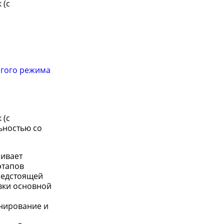
 (с
огого режима
 (с
ьностью со
чивает
этапов
редстоящей
вки основной
анирование и