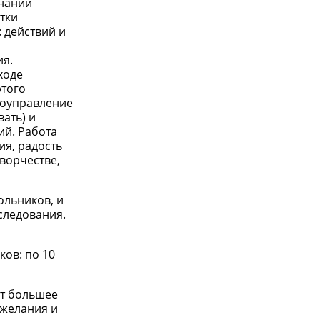
знаний
тки
 действий и
ия.
ходе
этого
моуправление
ать) и
ий. Работа
ия, радость
ворчестве,
ольников, и
следования.
ков: по 10
ет большее
 желания и