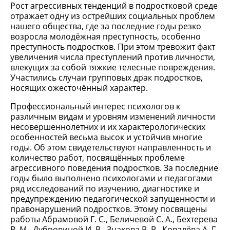
Рост агрессивных тенденций в подростковой среде
отражает одну из острейших социальных проблем
нашего общества, где за последние годы резко
возросла молодёжная преступность, особенно
преступность подростков. При этом тревожит факт
увеличения числа преступлений против личности,
влекущих за собой тяжкие телесные повреждения.
Участились случаи групповых драк подростков,
носящих ожесточённый характер.
Профессиональный интерес психологов к
различным видам и уровням изменений личности
несовершеннолетних и их характерологических
особенностей весьма высок и устойчив многие
годы. Об этом свидетельствуют направленность и
количество работ, посвящённых проблеме
агрессивного поведения подростков. За последние
годы было выполнено психологами и педагогами
ряд исследований по изучению, диагностике и
предупреждению педагогической запущенности и
правонарушений подростков. Этому посвящены
работы Абрамовой Г. С., Беличевой С. А., Бехтерева
В. М., Дубровиной И. В., Знакова В. В., Ковалёва А. Г.,