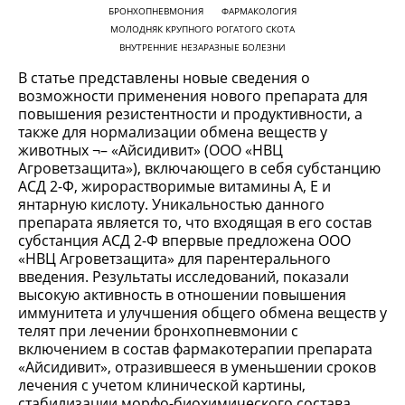
БРОНХОПНЕВМОНИЯ
ФАРМАКОЛОГИЯ
МОЛОДНЯК КРУПНОГО РОГАТОГО СКОТА
ВНУТРЕННИЕ НЕЗАРАЗНЫЕ БОЛЕЗНИ
В статье представлены новые сведения о
возможности применения нового препарата для
повышения резистентности и продуктивности, а
также для нормализации обмена веществ у
животных ¬– «Айсидивит» (ООО «НВЦ
Агроветзащита»), включающего в себя субстанцию
АСД 2-Ф, жирорастворимые витамины А, Е и
янтарную кислоту. Уникальностью данного
препарата является то, что входящая в его состав
субстанция АСД 2-Ф впервые предложена ООО
«НВЦ Агроветзащита» для парентерального
введения. Результаты исследований, показали
высокую активность в отношении повышения
иммунитета и улучшения общего обмена веществ у
телят при лечении бронхопневмонии с
включением в состав фармакотерапии препарата
«Айсидивит», отразившееся в уменьшении сроков
лечения с учетом клинической картины,
стабилизации морфо-биохимического состава