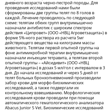
дневного возраста черно-пестрой породы. Для
проведения исследований нами были
сформированы две группы телят по 8 голов в
каждой. Лечение проводилось по следующей
схеме: телятам обеих групп внутримышечно
назначали антибиотик с широким спектром
действия «Ципровет» (ООО «НВЦ Агроветзащита») в
форме 5%-ного раствора из расчета 5мг
действующего вещества на килограмм массы
животного. Телятам первой опытной группы на
фоне антимикробной терапии внутримышечно
назначали инъекции тетравита, а телятам второй
опытной группы – «Айсидивит» (ООО «НВЦ
Агроветзащита») в дозах 5 мл/гол с интервалом в 3
дня. До начала исследований и через 5 дней от
телят больных бронхопневмонией производили
забор крови для морфо-биохимических
исследований, а также подвергали их
контрольному взвешиванию. Морфологические
исследования крови проводили при помощи
автоматического гематологического анализатора
Abacus Junior 5 Vet. Биохимические исследований