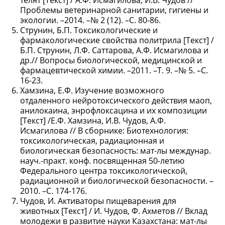
телят [Текст] / А.Ф. Исмагилова, И.В. Чудов //
Проблемы ветеринарной санитарии, гигиены и
экологии. –2014. –№ 2 (12). –С. 80-86.
Струнин, Б.П. Токсикологические и
фармакологические свойства политрила [Текст] /
Б.П. Струнин, Л.Ф. Саттарова, А.Ф. Исмагилова и
др.// Вопросы биологической, медицинской и
фармацевтической химии. –2011. –Т. 9. –№ 5. –С.
16-23.
Хамзина, Е.Ф. Изучение возможного
отдаленного нейротоксического действия маоп,
анилокаина, энрофлоксацина и их композиции
[Текст] /Е.Ф. Хамзина, И.В. Чудов, А.Ф.
Исмагилова // В сборнике: Биотехнология:
токсикологическая, радиационная и
биологическая безопасность: мат-лы междунар.
науч.-практ. конф. посвященная 50-летию
Федерального центра токсикологической,
радиационной и биологической безопасности. –
2010. –С. 174-176.
Чудов, И. Активаторы пищеварения для
животных [Текст] / И. Чудов, Ф. Ахметов // Вклад
молодежи в развитие науки Казахстана: мат-лы