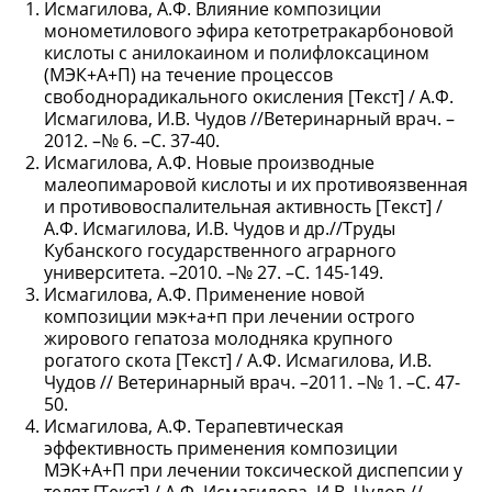
Исмагилова, А.Ф. Влияние композиции
монометилового эфира кетотретракарбоновой
кислоты с анилокаином и полифлоксацином
(МЭК+А+П) на течение процессов
свободнорадикального окисления [Текст] / А.Ф.
Исмагилова, И.В. Чудов //Ветеринарный врач. –
2012. –№ 6. –С. 37-40.
Исмагилова, А.Ф. Новые производные
малеопимаровой кислоты и их противоязвенная
и противовоспалительная активность [Текст] /
А.Ф. Исмагилова, И.В. Чудов и др.//Труды
Кубанского государственного аграрного
университета. –2010. –№ 27. –С. 145-149.
Исмагилова, А.Ф. Применение новой
композиции мэк+а+п при лечении острого
жирового гепатоза молодняка крупного
рогатого скота [Текст] / А.Ф. Исмагилова, И.В.
Чудов // Ветеринарный врач. –2011. –№ 1. –С. 47-
50.
Исмагилова, А.Ф. Терапевтическая
эффективность применения композиции
МЭК+А+П при лечении токсической диспепсии у