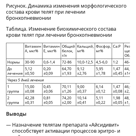
Рисунок. Динамика изменения морфологического
состава крови телят при лечении
бронхопневмонии
Таблица. Изменение биохимического состава
крови телят при лечении бронхопневмонии
Витамин
Витамин
Общий
Кальций,
Фосфор,
Ca:P
Резер
А, мкг%
Е, мкг%
белок,
мг%
мг%
щелоч
г/л
Об.% 
Нормы
30-90
0,6-1,4
72-86
10,0-12,5
4,5-6,0
1:2
46-58
До
5,12
0,20
64,70
9,12
5,95
1,47
44,12
лечения
±0,50
±0,09
±1,93
±2,76
±1,78
±0,45
±14,21
Через 5 дней лечения
1
15,00
0,45
70,11
9,00
6,14
1,47
46,00
группа
±0,08
±0,06
±1,26
±0,37
±0,12
±0,08
±2,14
2
42,28
0,81
74,20
10,14
5,11
1,98
48,15
группа
±0,31
±0,05
±2,00
±0,41
±0,22
±0,05
±1,19
Выводы
Назначение телятам препарата «Айсидивит»
способствует активации процессов эритро- и