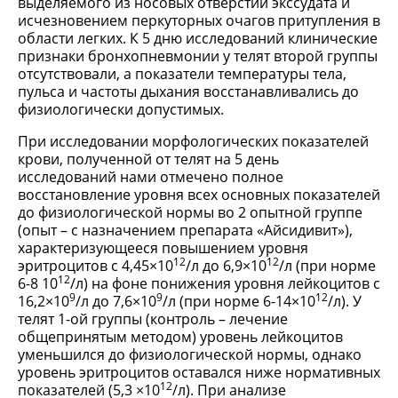
выделяемого из носовых отверстий экссудата и
исчезновением перкуторных очагов притупления в
области легких. К 5 дню исследований клинические
признаки бронхопневмонии у телят второй группы
отсутствовали, а показатели температуры тела,
пульса и частоты дыхания восстанавливались до
физиологически допустимых.
При исследовании морфологических показателей
крови, полученной от телят на 5 день
исследований нами отмечено полное
восстановление уровня всех основных показателей
до физиологической нормы во 2 опытной группе
(опыт – с назначением препарата «Айсидивит»),
характеризующееся повышением уровня
12
12
эритроцитов с 4,45×10
/л до 6,9×10
/л (при норме
12
6-8 10
/л) на фоне понижения уровня лейкоцитов с
9
9
12
16,2×10
/л до 7,6×10
/л (при норме 6-14×10
/л). У
телят 1-ой группы (контроль – лечение
общепринятым методом) уровень лейкоцитов
уменьшился до физиологической нормы, однако
уровень эритроцитов оставался ниже нормативных
12
показателей (5,3 ×10
/л). При анализе