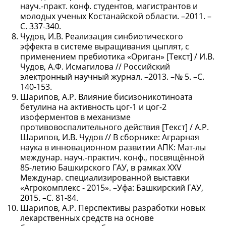
науч.-практ. конф. студентов, магистрантов и
молодых ученых Костанайской области. –2011. –
С. 337-340.
Чудов, И.В. Реализация синбиотического
эффекта в системе выращивания цыплят, с
применением пребиотика «Ориган» [Текст] / И.В.
Чудов, А.Ф. Исмагилова // Российский
электронный научный журнал. –2013. –№ 5. –С.
140-153.
Шарипов, А.Р. Влияние бисизоникотиноата
бетулина на активность цог-1 и цог-2
изоферментов в механизме
противовоспалительного действия [Текст] / А.Р.
Шарипов, И.В. Чудов // В сборнике: Аграрная
наука в инновационном развитии АПК: Мат-лы
междунар. науч.-практич. конф., посвящённой
85-летию Башкирского ГАУ, в рамках XXV
Междунар. специализированной выставки
«Агрокомплекс - 2015». –Уфа: Башкирский ГАУ,
2015. –С. 81-84.
Шарипов, А.Р. Перспективы разработки новых
лекарственных средств на основе