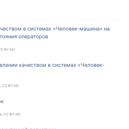
ачеством в системах «Человек-машина» на
тояния операторов
CC BY-NC
влении качеством в системах «Человек-
и,
CC BY-NC
ок
и,
CC BY-NC