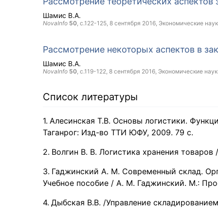
Рассмотрение теоретических аспектов 
Шамис В.А.
NovaInfo
50
, с.122-125,
8 сентября 2016
, Экономические нау
Рассмотрение некоторых аспектов в за
Шамис В.А.
NovaInfo
50
, с.119-122,
8 сентября 2016
, Экономические наук
Список литературы
Алесинская Т.В. Основы логистики. Функц
Таганрог: Изд-во ТТИ ЮФУ, 2009. 79 с.
Волгин В. В. Логистика хранения товаров / 
Гаджинский А. М. Современный склад. Орг
Учебное пособие / А. М. Гаджинский. М.: Прос
Дыбская В.В. /Управление складированием в