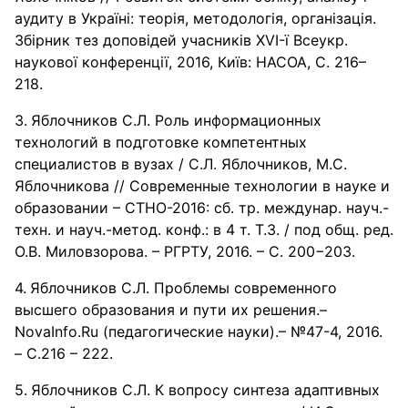
аудиту в Україні: теорія, методологія, організація.
Збірник тез доповідей учасників XVI-ї Всеукр.
наукової конференції, 2016, Київ: НАСОА, C. 216–
218.
Яблочников С.Л. Роль информационных
технологий в подготовке компетентных
специалистов в вузах / С.Л. Яблочников, М.С.
Яблочникова // Современные технологии в науке и
образовании – СТНО-2016: сб. тр. междунар. науч.-
техн. и науч.-метод. конф.: в 4 т. Т.3. / под общ. ред.
О.В. Миловзорова. – РГРТУ, 2016. – С. 200−203.
Яблочников С.Л. Проблемы современного
высшего образования и пути их решения.–
NovaInfo.Ru (педагогические науки).– №47-4, 2016.
– С.216 – 222.
Яблочников С.Л. К вопросу синтеза адаптивных