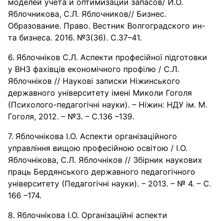
моделей учета и оптимизации запасов/ И.О.
Яблочникова, С.Л. Яблочников// Бизнес.
Образование. Право. Вестник Волгоградского ин-
та бизнеса. 2016. №3(36). С.37–41.
Яблочніков С.Л. Аспекти професійної підготовки
у ВНЗ фахівців економічного профілю / С.Л.
Яблочніков // Наукові записки Ніжинського
державного університету імені Миколи Гоголя
(Психолого-педагогічні науки). – Ніжин: НДУ ім. М.
Гоголя, 2012. – №3. – С.136 –139.
Яблочнікова І.О. Аспекти організаційного
управління вищою професійною освітою / І.О.
Яблочнікова, С.Л. Яблочніков // Збірник наукових
праць Бердянського державного педагогічного
університету (Педагогічні науки). – 2013. – № 4. – С.
166 –174.
Яблочнікова І.О. Організаційні аспекти