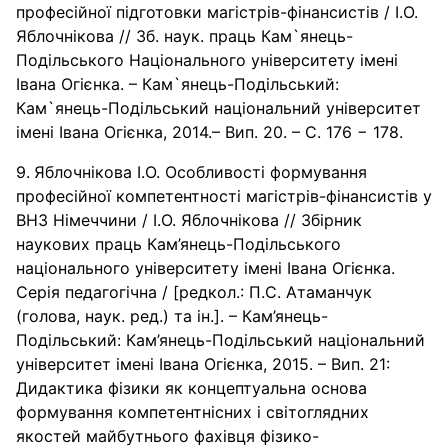
професійної підготовки магістрів-фінансистів / І.О.
Яблочнікова // Зб. наук. праць Кам`янець-
Подільського Національного університету імені
Івана Огієнка. – Кам`янець-Подільський:
Кам`янець-Подільський національний університет
імені Івана Огієнка, 2014.– Вип. 20. – С. 176 − 178.
Яблочнікова І.О. Особливості формування
професійної компетентності магістрів-фінансистів у
ВНЗ Німеччини / І.О. Яблочнікова // Збірник
наукових праць Кам’янець-Подільського
національного університету імені Івана Огієнка.
Серія педагогічна / [редкол.: П.С. Атаманчук
(голова, наук. ред.) та ін.]. – Кам’янець-
Подільський: Кам’янець-Подільський національний
університет імені Івана Огієнка, 2015. – Вип. 21:
Дидактика фізики як концептуальна основа
формування компетентнісних і світоглядних
якостей майбутнього фахівця фізико-