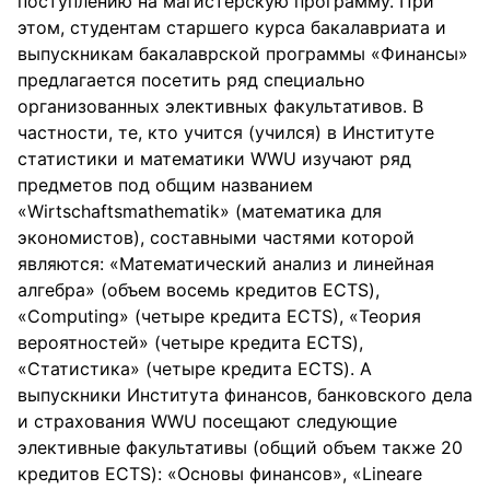
поступлению на магистерскую программу. При
этом, студентам старшего курса бакалавриата и
выпускникам бакалаврской программы «Финансы»
предлагается посетить ряд специально
организованных элективных факультативов. В
частности, те, кто учится (учился) в Институте
статистики и математики WWU изучают ряд
предметов под общим названием
«Wirtschaftsmathematik» (математика для
экономистов), составными частями которой
являются: «Математический анализ и линейная
алгебра» (объем восемь кредитов ECTS),
«Computing» (четыре кредита ECTS), «Теория
вероятностей» (четыре кредита ECTS),
«Статистика» (четыре кредита ECTS). А
выпускники Института финансов, банковского дела
и страхования WWU посещают следующие
элективные факультативы (общий объем также 20
кредитов ECTS): «Основы финансов», «Lineare