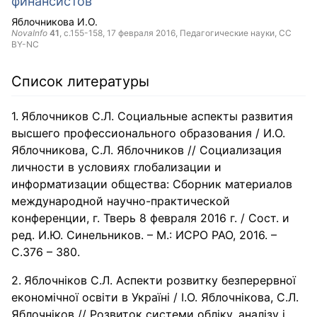
финансистов
Яблочникова И.О.
NovaInfo
41
, с.155-158,
17 февраля 2016
, Педагогические науки,
CC
BY-NC
Список литературы
Яблочников С.Л. Социальные аспекты развития
высшего профессионального образования / И.О.
Яблочникова, С.Л. Яблочников // Социализация
личности в условиях глобализации и
информатизации общества: Сборник материалов
международной научно-практической
конференции, г. Тверь 8 февраля 2016 г. / Сост. и
ред. И.Ю. Синельников. – М.: ИСРО РАО, 2016. –
С.376 – 380.
Яблочніков С.Л. Аспекти розвитку безперервної
економічної освіти в Україні / І.О. Яблочнікова, С.Л.
Яблочніков // Розвиток системи обліку, аналізу і