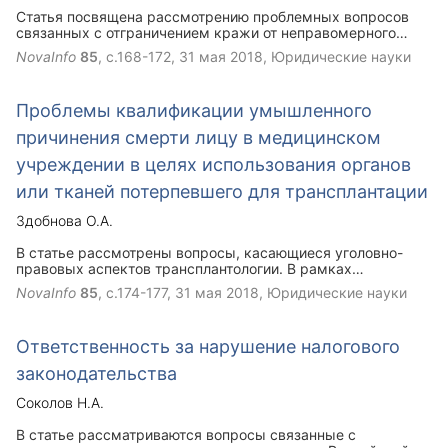
Статья посвящена рассмотрению проблемных вопросов
связанных с отграничением кражи от неправомерного
завладения автомобилем или иным транспортным
NovaInfo
85
, с.168-172,
31 мая 2018
, Юридические науки
средством без цели хищения.
Проблемы квалификации умышленного
причинения смерти лицу в медицинском
учреждении в целях использования органов
или тканей потерпевшего для трансплантации
Здобнова О.А.
В статье рассмотрены вопросы, касающиеся уголовно-
правовых аспектов трансплантологии. В рамках
исследования подвергнуты анализу коллизии
NovaInfo
85
, с.174-177,
31 мая 2018
, Юридические науки
действующего законодательства в области трансплантации
органов и тканей человека, а также предложены пути
решения выявленных проблем.
Ответственность за нарушение налогового
законодательства
Соколов Н.А.
В статье рассматриваются вопросы связанные с