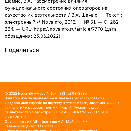
Шамис, В.А. Рассмотрение влияния
функционального состояния операторов на
качество их деятельности / В.А. Шамис. — Текст :
электронный // NovaInfo, 2016. — № 51. — С. 262-
264. — URL: https://novainfo.ru/article/7770 (дата
обращения: 25.06.2022).
Поделиться
© 2022
NovaInfo
(«НоваИнфо»)
ISSN
2308-3689
Электронное периодическое издание зарегистрировано в
Федеральной службе по надзору в сфере связи, информационных
технологий и массовых коммуникаций (Роскомнадзор),
свидетельство о регистрации СМИ — ЭЛ № ФС77-41429 от
23.07.2010 г.
Соучредители СМИ: Долганов А.А., Майоров Е.В.
Главный редактор: Майоров Е.В
Адрес электронной почты Редакции:
editor@novainfo.ru