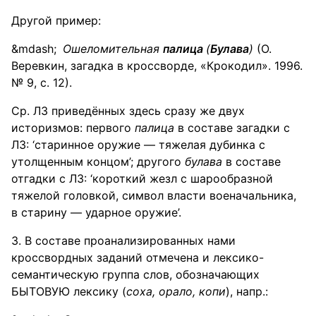
Другой пример:
Ошеломительная
палица
(
Булава
)
(О.
Веревкин, загадка в кроссворде, «Крокодил». 1996.
№ 9, с. 12).
Ср. ЛЗ приведённых здесь сразу же двух
историзмов: первого
палица
в составе загадки с
ЛЗ: ‘старинное оружие — тяжелая дубинка с
утолщенным концом’; другого
булава
в составе
отгадки с ЛЗ: ‘короткий жезл с шарообразной
тяжелой головкой, символ власти военачальника,
в старину — ударное оружие’.
3. В составе проанализированных нами
кроссвордных заданий отмечена и лексико-
семантическую группа слов, обозначающих
БЫТОВУЮ лексику (
соха, орало, копи
), напр.: