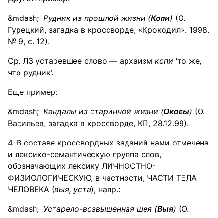
Рудник из прошлой жизни (
Копи
)
(О.
Гурецкий, загадка в кроссворде, «Крокодил». 1998.
№ 9, с. 12).
Ср. ЛЗ устаревшее слово — архаизм
копи
‘то же,
что рудник’.
Еще пример:
Кандалы из старинной жизни (
Оковы
)
(О.
Васильев, загадка в кроссворде, КП, 28.12.99).
4. В составе кроссвордных заданий нами отмечена
и лексико-семантическую группа слов,
обозначающих лексику ЛИЧНОСТНО-
ФИЗИОЛОГИЧЕСКУЮ, в частности, ЧАСТИ ТЕЛА
ЧЕЛОВЕКА (
выя, уста
), напр.:
Устарело-возвышенная шея (
Выя
)
(О.