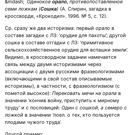
Одинокое
орало
, противопоставленное
семи ложкам (
Сошка
)
(А. Спирин, загадка в
кроссворде, «Крокодил». 1996. № 5, с. 12).
Ср. сразу же два историзма: первый
орало
в
составе загадки с ЛЗ: ‘орудие для пахоты’; другой
сошка
в составе отгадки с ЛЗ: ‘примитивное
сельскохозяйственное орудие для вспашки земли’.
Видимо, в кроссвордном задании намечается
связь между двумя историзмами через
ассоциации с двумя русскими фразеологизмами
(включающими в свой состав описываемые
историзмы), в частности, с фразеологизмом (с
пометой высокое):
Перековать мечи на орала
в
значении ‘кончив войну, приступить к мирному
труду’ и с пословицей:
Один с сошкой, а семеро с
ложкой
в значении ‘поел. о тех, кто пользуется
плодами чужого труда’.
Другой пример: