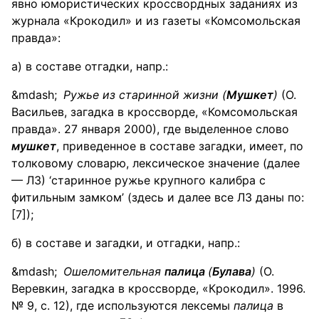
явно юмористических кроссвордных заданиях из
журнала «Крокодил» и из газеты «Комсомольская
правда»:
а) в составе отгадки, напр.:
Ружье из старинной жизни (
Мушкет
)
(О.
Васильев, загадка в кроссворде, «Комсомольская
правда». 27 января 2000), где выделенное слово
мушкет
, приведенное в составе загадки, имеет, по
толковому словарю, лексическое значение (далее
— ЛЗ) ‘старинное ружье крупного калибра с
фитильным замком’ (здесь и далее все ЛЗ даны по:
[7]);
б) в составе и загадки, и отгадки, напр.:
Ошеломительная
палица
(
Булава
)
(О.
Веревкин, загадка в кроссворде, «Крокодил». 1996.
№ 9, с. 12), где используются лексемы
палица
в