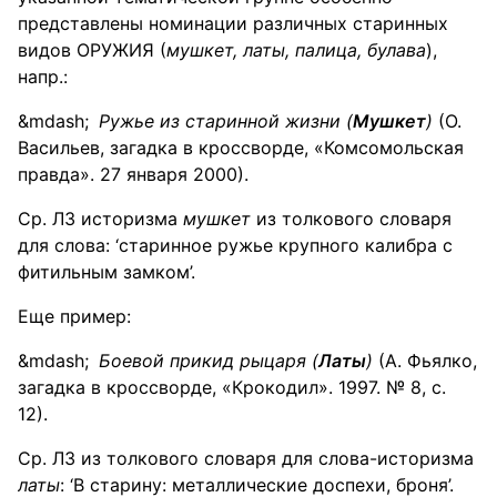
представлены номинации различных старинных
видов ОРУЖИЯ (
мушкет, латы, палица, булава
),
напр.:
Ружье из старинной жизни (
Мушкет
)
(О.
Васильев, загадка в кроссворде, «Комсомольская
правда». 27 января 2000).
Ср. ЛЗ историзма
мушкет
из толкового словаря
для слова: ‘старинное ружье крупного калибра с
фитильным замком’.
Еще пример:
Боевой прикид рыцаря (
Латы
)
(А. Фьялко,
загадка в кроссворде, «Крокодил». 1997. № 8, с.
12).
Ср. ЛЗ из толкового словаря для слова-историзма
латы
: ‘В старину: металлические доспехи, броня’.