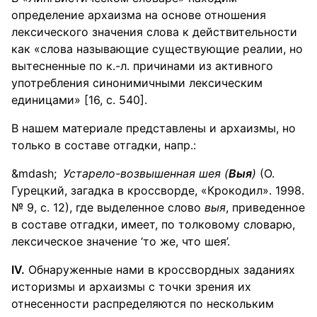
определение архаизма на основе отношения
лексического значения слова к действительности
как «слова называющие существующие реалии, но
вытесненные по к.-л. причинами из активного
употребления синонимичными лексическим
единицами» [16, с. 540].
В нашем материале представлены и архаизмы, но
только в составе отгадки, напр.:
Устарело-возвышенная шея (
Выя
)
(О.
Гурецкий, загадка в кроссворде, «Крокодил». 1998.
№ 9, с. 12), где выделенное слово
выя
, приведенное
в составе отгадки, имеет, по толковому словарю,
лексическое значение ‘то же, что шея’.
IV
.
Обнаруженные нами в кроссвордных заданиях
историзмы и архаизмы с точки зрения их
отнесенности распределяются по нескольким