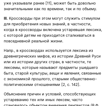
уже указывали ранее [11], может быть довольно
значительными как по времени, так и по объему.
III.
Кроссворды при этом могут служить стимулом
для приобретения новых знаний, в частности,
когда в кроссворды включена устаревшая лексика,
с которой детям не приходится сталкиваться в
повседневной реальной жизни.
Напр., в кроссвордах используется лексика из
древнегреческих мифов, из истории Древней Руси
или из истории других стран, в частности, те
лексемы, которые называют
предметы
ушедшего
быта, старой культуры,
вещи
и
явления
, связанные
с экономикой
прошлого
, старыми общественно-
политическими отношениями [2, с. 142].
Объяснение причин и условий, способствующих
устареванию тех или иных лексем, часто
становилось объектом внимания лингвистов (В.Ф.