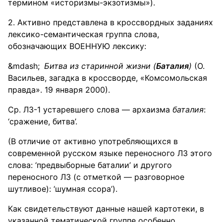
термином «историзмы-экзотизмы»).
2. Активно представлена в кроссвордных заданиях
лексико-семантическая группа слова,
обозначающих ВОЕННУЮ лексику:
Битва из старинной жизни (
Баталия
)
(О.
Васильев, загадка в кроссворде, «Комсомольская
правда». 19 января 2000).
Ср. ЛЗ-1 устаревшего слова — архаизма
баталия
:
‘сражение, битва’.
(В отличие от активно употребляющихся в
современной русском языке переносного ЛЗ этого
слова: ‘предвыборные баталии’ и другого
переносного ЛЗ (с отметкой — разговорное
шутливое): ‘шумная ссора’).
Как свидетельствуют данные нашей картотеки, в
указанной тематической группе особенно