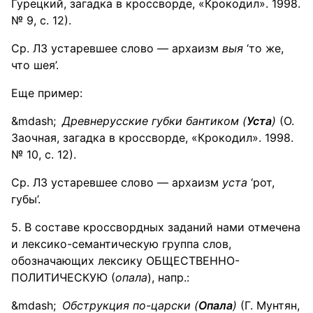
Гурецкий, загадка в кроссворде, «Крокодил». 1998.
№ 9, с. 12).
Ср. ЛЗ устаревшее слово — архаизм
выя
‘то же,
что шея’.
Еще пример:
Древнерусские губки бантиком (
Уста
)
(О.
Заочная, загадка в кроссворде, «Крокодил». 1998.
№ 10, с. 12).
Ср. ЛЗ устаревшее слово — архаизм
уста
‘рот,
губы’.
5. В составе кроссвордных заданий нами отмечена
и лексико-семантическую группа слов,
обозначающих лексику ОБЩЕСТВЕННО-
ПОЛИТИЧЕСКУЮ (
опала
), напр.:
Обструкция по-царски (
Опала
)
(Г. Мунтян,