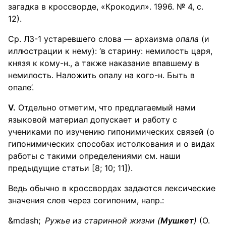
загадка в кроссворде, «Крокодил». 1996. № 4, с.
12).
Ср. ЛЗ-1 устаревшего слова — архаизма
опала
(и
иллюстрации к нему): ‘в старину: немилость царя,
князя к кому-н., а также наказание впавшему в
немилость. Наложить опалу на кого-н. Быть в
опале’.
V
.
Отдельно отметим, что предлагаемый нами
языковой материал допускает и работу с
учениками по изучению гипонимических связей (о
гипонимических способах истолкования и о видах
работы с такими определениями см. наши
предыдущие статьи [8; 10; 11]).
Ведь обычно в кроссвордах задаются лексические
значения слов через согипоним, напр.:
Ружье из старинной жизни (
Мушкет
)
(О.