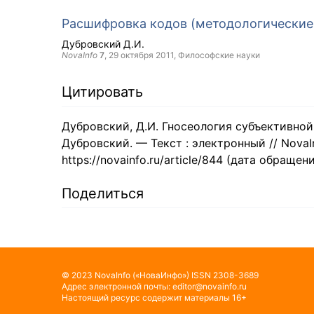
Расшифровка кодов (методологические
Дубровский Д.И.
NovaInfo
7
,
29 октября 2011
, Философские науки
Цитировать
Дубровский, Д.И. Гносеология субъективной
Дубровский. — Текст : электронный // NovaIn
https://novainfo.ru/article/844 (дата обращени
Поделиться
©
2023
NovaInfo
(«НоваИнфо»)
ISSN
2308-3689
Адрес электронной почты:
editor@novainfo.ru
Настоящий ресурс содержит материалы 16+