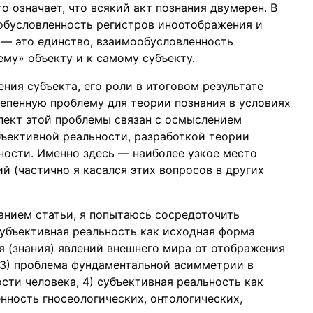
то означает, что всякий акт познания двумерен. В
обусловленность регистров иноотображения и
 — это единство, взаимообусловленность
му» объекту и к самому субъекту.
ния субъекта, его роли в итоговом результате
тепенную проблему для теории познания в условиях
пект этой проблемы связан с осмыслением
ъективной реальности, разработкой теории
ности. Именно здесь — наиболее узкое место
й (частично я касался этих вопросов в других
анием статьи, я попытаюсь сосредоточить
субъективная реальность как исходная форма
я (знания) явлений внешнего мира от отображения
, 3) проблема фундаментальной асимметрии в
ти человека, 4) субъективная реальность как
нность гносеологических, онтологических,