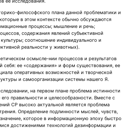
в ее исследования.
торико-философского плана данной проблематики и
 которые в этом контексте обычно обсуждаются
рмационные процессы; мышление и речь;
оцессов, содержания явлений субъективной
х культуры; соотношение индивидуального и
ективной реальности у животных).
оретическом осмысле-нии процессов и результатов
й себя: ее «содержания» и форм существования, ее
нциала оперативных возможностей и творческой
руктуры и самоорганизации системы нашего Я.
сследовании, на первом плане проблема истинности
е его правильности и целесообразности. Вместе с
ений СР высоко актуальной является проблема
рения. Определение подлинности мыслей, чувств,
значение, которое в информационную эпоху быстро
мися достижениями технологий дезинформации и