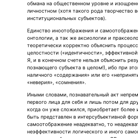
обмана на общественном уровне и изощрен
личностном (хотя такого рода творчество 
институциональных субъектов).
Единство иноотображения и самоотображен
онтологии, а так же аксиологии и праксеоло
теоретически корректно объяснить процес
целостности («идентичности», эффективно
Я, и в конечном счете нельзя объяснить ре
познающего субъекта в целом!), ибо при эт
наличного «содержания» или его «непринят
«неверия», «сомнения».
Иными словами, познавательный акт непрем
первого лица для себя и лишь потом для дру
когда он уже сложился, приобретает более
быть представлен в интерсубъективной форме
самоотображение неадекватно, то неадекват
неэффективности логического и иного само