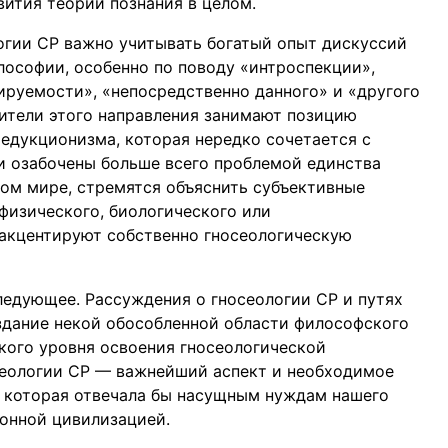
вития теории познания в целом.
логии СР важно учитывать богатый опыт дискуссий
лософии, особенно по поводу «интроспекции»,
ируемости», «непосредственно данного» и «другого
вители этого направления занимают позицию
едукционизма, которая нередко сочетается с
и озабочены больше всего проблемой единства
ком мире, стремятся объяснить субъективные
физического, биологического или
 акцентируют собственно гносеологическую
ледующее. Рассуждения о гносеологии СР и путях
оздание некой обособленной области философского
окого уровня освоения гносеологической
сеологии СР — важнейший аспект и необходимое
, которая отвечала бы насущным нуждам нашего
онной цивилизацией.