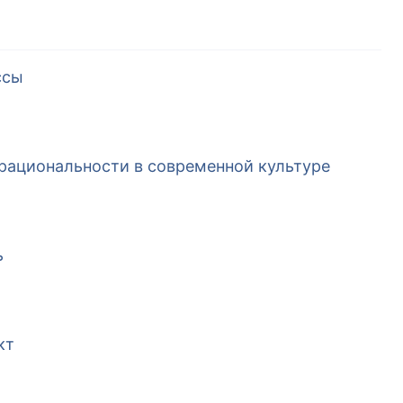
ссы
рациональности в современной культуре
ь
кт