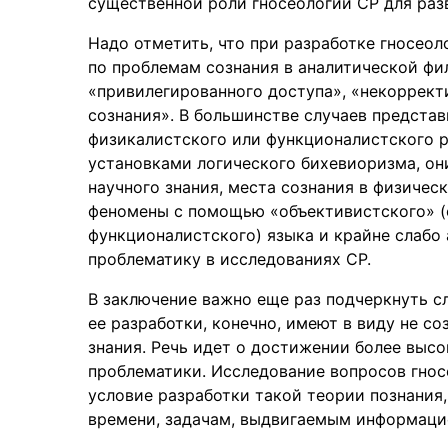
существенной роли гносеологии СР для раз
Надо отметить, что при разработке гносео
по проблемам сознания в аналитической фи
«привилегированного доступа», «некоррект
сознания». В большинстве случаев предста
физикалистского или функционалистского р
установками логического бихевиоризма, он
научного знания, места сознания в физичес
феномены с помощью «объективистского» (
функционалистского) языка и крайне слабо
проблематику в исследованиях СР.
В заключение важно еще раз подчеркнуть с
ее разработки, конечно, имеют в виду не с
знания. Речь идет о достижении более выс
проблематики. Исследование вопросов гно
условие разработки такой теории познания
времени, задачам, выдвигаемым информаци