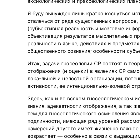
аксиологических и праксеологических плано
Я буду вынужден лишь кратко коснуться ис
отвлечься от ряда существенных вопросов,
(субъективная реальность и мозговые инфо
объективация результатов мыслительных пр
реальности в языке, действиях и предмета
общественного сознания; особенности субъ
Итак, задачи гносеологии СР состоят в те
отображения (и оценки) в явлениях СР само
лока-льной и целостной организации, поте
активности, ее интенционально-волевой ст
Здесь, как и во всяком гносеологическом и
знания, адекватности отображения, а так ж
тем для гносеологического осмысления явл
подлинности, имеющая ряд уровней рассмот
намерений другого имеет жизненно важное 
возрастает — особенно в связи с выдающи