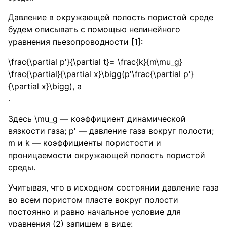
Давление в окружающей полость пористой среде
будем описывать с помощью нелинейного
уравнения пьезопроводности [1]:
\frac{\partial p'}{\partial t}= \frac{k}{m\mu_g}
\frac{\partial}{\partial x}\bigg(p'\frac{\partial p'}
{\partial x}\bigg), a
.
Здесь
\mu_g
— коэффициент динамической
вязкости газа; p' — давление газа вокруг полости;
m и k — коэффициенты пористости и
проницаемости окружающей полость пористой
среды.
Учитывая, что в исходном состоянии давление газа
во всем пористом пласте вокруг полости
постоянно и равно начальное условие для
уравнения (2) запишем в виде: