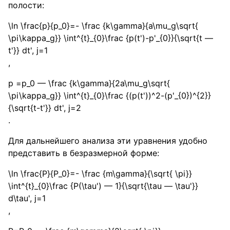
полости:
\ln \frac{p}{p_0}=- \frac {k\gamma}{a\mu_g\sqrt{
\pi\kappa_g}} \int^{t}_{0}\frac {p(t')-p'_{0}}{\sqrt{t —
t'}} dt', j=1
,
p =p_0 — \frac {k\gamma}{2a\mu_g\sqrt{
\pi\kappa_g}} \int^{t}_{0}\frac {(p(t'))^2-(p'_{0})^{2}}
{\sqrt{t-t'}} dt', j=2
.
Для дальнейшего анализа эти уравнения удобно
представить в безразмерной форме:
\ln \frac{P}{P_0}=- \frac {m\gamma}{\sqrt{ \pi}}
\int^{t}_{0}\frac {P(\tau') — 1}{\sqrt{\tau — \tau'}}
d\tau', j=1
,