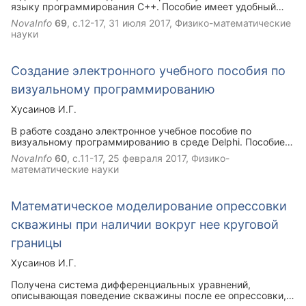
языку программирования С++. Пособие имеет удобный
графический интерфейс. Теоретический материал
NovaInfo
69
, с.12-17,
31 июля 2017
, Физико-математические
разделен на структурное и объектно-ориентированное
науки
программирование. Пособие содержит задания для
лабораторных работ, тестовые вопросы.
Создание электронного учебного пособия по
визуальному программированию
Хусаинов И.Г.
В работе создано электронное учебное пособие по
визуальному программированию в среде Delphi. Пособие
состоит из восьми глав. Описаны основные принципы
NovaInfo
60
, с.11-17,
25 февраля 2017
, Физико-
визуального программирования, компоненты среды.
математические науки
Приведены примеры программ, изложены методы
создания и управления базами данных, даны задания для
самостоятельной работы.
Математическое моделирование опрессовки
скважины при наличии вокруг нее круговой
границы
Хусаинов И.Г.
Получена система дифференциальных уравнений,
описывающая поведение скважины после ее опрессовки,