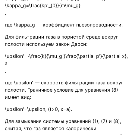
\kappa_g=\frac{kp'_{0}}{m\mu_g}
,
где
\kappa_g
— коэффициент пьезопроводности.
Для фильтрации газа в пористой среде вокруг
полости используем закон Дарси:
\upsilon'=-\frac{k}{\mu_g }\frac{\partial p'}{\partial x},
a
,
где
\upsilon'
— скорость фильтрации газа вокруг
полости. Граничное условие для уравнения (8)
имеет вид:
\upsilon'=\upsilon, (t>0, x=a)
.
Для замыкания системы уравнений (1), (7) и (8),
считая, что газ является калорически