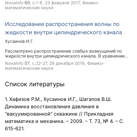
когда вокруг скважины имеется непроницаемой или
NovaInfo
60
, с.1-6,
23 февраля 2017
, Физико-
высокопроницаемой круговая граница. Система уравнений
математические науки
может быть использована для исследования зависимости
процесса релаксации давления в скважине после
опрессовки от величины эффективного конечного радиуса
Исследование распространения волны по
пласта и радиуса скважины.
жидкости внутри цилиндрического канала
Хусаинов И.Г.
Рассмотрено распространение слабых возмущений по
жидкости внутри цилиндрического канала. В уравнении
импульса учитывается вязкое напряжение на внутренней
NovaInfo
57
, с.22-27,
29 декабря 2016
, Физико-
поверхности стенки цилиндрического канала, Получено
математические науки
дисперсионное соотношение и исследована зависимость
затухания импульса давления от радиуса канала и
вязкости жидкости.
Список литературы
Хафизов Р.М., Хусаинов И.Г., Шагапов В.Ш.
Динамика восстановления давления в
"вакуумированной" скважине // Прикладная
математика и механика. – 2009. – Т. 73, № 4. – С.
615-621.