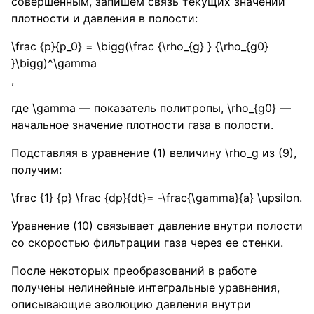
совершенным, запишем связь текущих значений
плотности и давления в полости:
\frac {p}{p_0} = \bigg(\frac {\rho_{g} } {\rho_{g0}
}\bigg)^\gamma
,
где
\gamma
— показатель политропы,
\rho_{g0}
—
начальное значение плотности газа в полости.
Подставляя в уравнение (1) величину
\rho_g
из (9),
получим:
\frac {1} {p} \frac {dp}{dt}= -\frac{\gamma}{a} \upsilon
.
Уравнение (10) связывает давление внутри полости
со скоростью фильтрации газа через ее стенки.
После некоторых преобразований в работе
получены нелинейные интегральные уравнения,
описывающие эволюцию давления внутри