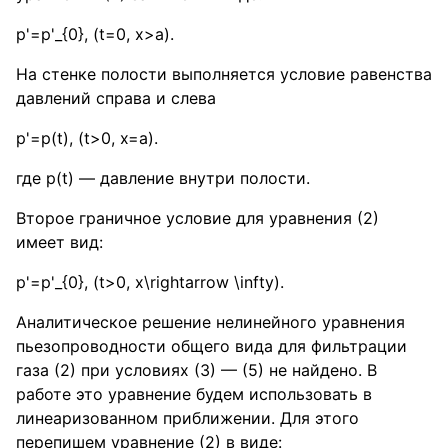
p'=p'_{0}, (t=0, x>a)
.
На стенке полости выполняется условие равенства
давлений справа и слева
p'=p(t), (t>0, x=a)
.
где p(t) — давление внутри полости.
Второе граничное условие для уравнения (2)
имеет вид:
p'=p'_{0}, (t>0, x\rightarrow \infty)
.
Аналитическое решение нелинейного уравнения
пьезопроводности общего вида для фильтрации
газа (2) при условиях (3) — (5) не найдено. В
работе это уравнение будем использовать в
линеаризованном приближении. Для этого
перепишем уравнение (2) в виде: