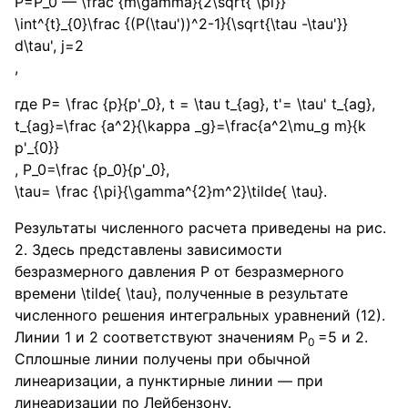
P=P_0 — \frac {m\gamma}{2\sqrt{ \pi}}
\int^{t}_{0}\frac {(P(\tau'))^2-1}{\sqrt{\tau -\tau'}}
d\tau', j=2
,
где
P= \frac {p}{p'_0}
,
t = \tau t_{ag}
,
t'= \tau' t_{ag}
,
t_{ag}=\frac {a^2}{\kappa _g}=\frac{a^2\mu_g m}{k
p'_{0}}
,
P_0=\frac {p_0}{p'_0}
,
\tau= \frac {\pi}{\gamma^{2}m^2}\tilde{ \tau}
.
Результаты численного расчета приведены на рис.
2. Здесь представлены зависимости
безразмерного давления P от безразмерного
времени
\tilde{ \tau}
, полученные в результате
численного решения интегральных уравнений (12).
Линии 1 и 2 соответствуют значениям P
=5 и 2.
0
Cплошные линии получены при обычной
линеаризации, а пунктирные линии — при
линеаризации по Лейбензону.