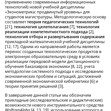
(применению современных информационных
технологий) новой учебной дисциплины
«Эконометрика: продвинутый уровень» для
студентов магистратуры. Методологическую основу
составляет
теория педагогических технологий
[21],
технология целеполагания
[7],
технология
реализации компетентностного подхода
[2],
технология отбора и развертывания содержания
прикладной математической учебной дисциплины
[12, 17]. Одним из направлений работы является
перенос созданных технологических продуктов в
электронную образовательную среду в условиях
реализации передовой модели дистанционного
обучения бакалавров экономики [8, 22], учета
методологии системного подхода к исследованию
экономических проблем и ситуаций, достижений
современной экономической кибернетики [6] и
теории принятия решений [3].
В завершение данной статьи мы обозначим
прикладные (исследовательские и дидактические)
возможности нового инструментального средства
WolframAlpha
[4, 13, 19], использование которого в