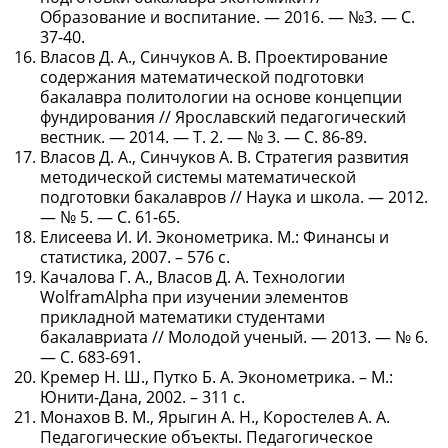
Образование и воспитание. — 2016. — №3. — С.
37-40.
Власов Д. А., Синчуков А. В. Проектирование
содержания математической подготовки
бакалавра политологии на основе концепции
фундирования // Ярославский педагогический
вестник. — 2014. — Т. 2. — № 3. — С. 86-89.
Власов Д. А., Синчуков А. В. Стратегия развития
методической системы математической
подготовки бакалавров // Наука и школа. — 2012.
— № 5. — С. 61-65.
Елисеева И. И. Эконометрика. М.: Финансы и
статистика, 2007. – 576 с.
Качалова Г. А., Власов Д. А. Технологии
WolframAlpha при изучении элементов
прикладной математики студентами
бакалавриата // Молодой ученый. — 2013. — № 6.
— С. 683-691.
Кремер Н. Ш., Путко Б. А. Эконометрика. – М.:
Юнити-Дана, 2002. – 311 с.
Монахов В. М., Ярыгин А. Н., Коростелев А. А.
Педагогические объекты. Педагогическое