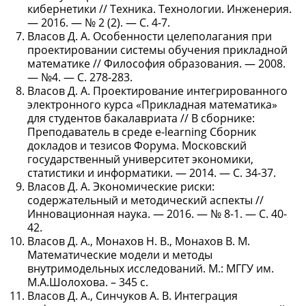
кибернетики // Техника. Технологии. Инженерия.
— 2016. — № 2 (2). — С. 4-7.
Власов Д. А. Особенности целеполагания при
проектировании системы обучения прикладной
математике // Философия образования. — 2008.
— №4. — С. 278-283.
Власов Д. А. Проектирование интегрированного
электронного курса «Прикладная математика»
для студентов бакалавриата // В сборнике:
Преподаватель в среде e-learning Сборник
докладов и тезисов Форума. Московский
государственный университет экономики,
статистики и информатики. — 2014. — С. 34-37.
Власов Д. А. Экономические риски:
содержательный и методический аспекты //
Инновационная наука. — 2016. — № 8-1. — С. 40-
42.
Власов Д. А., Монахов Н. В., Монахов В. М.
Математические модели и методы
внутримодельных исследований. М.: МГГУ им.
М.А.Шолохова. – 345 с.
Власов Д. А., Синчуков А. В. Интеграция