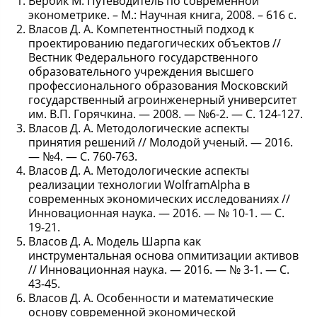
Вербик М. Путеводитель по современной
эконометрике. – М.: Научная книга, 2008. – 616 с.
Власов Д. А. Компетентностный подход к
проектированию педагогических объектов //
Вестник Федерального государственного
образовательного учреждения высшего
профессионального образования Московский
государственный агроинженерный университет
им. В.П. Горячкина. — 2008. — №6-2. — С. 124-127.
Власов Д. А. Методологические аспекты
принятия решений // Молодой ученый. — 2016.
— №4. — С. 760-763.
Власов Д. А. Методологические аспекты
реализации технологии WolframAlpha в
современных экономических исследованиях //
Инновационная наука. — 2016. — № 10-1. — С.
19-21.
Власов Д. А. Модель Шарпа как
инструментальная основа опмитизации активов
// Инновационная наука. — 2016. — № 3-1. — С.
43-45.
Власов Д. А. Особенности и математические
основу современной экономической