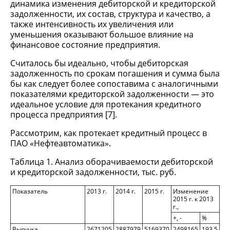
динамика изменения дебиторской и кредиторской
задолженности, их состав, структура и качество, а
также интенсивность их увеличения или
уменьшения оказывают большое влияние на
финансовое состояние предприятия.
Считалось бы идеально, чтобы дебиторская
задолженность по срокам погашения и сумма была
бы как следует более сопоставима с аналогичными
показателями кредиторской задолженности — это
идеальное условие для протекания кредитного
процесса предприятия [7].
Рассмотрим, как протекает кредитный процесс в
ПАО «Нефтеавтоматика».
Таблица 1. Анализ оборачиваемости дебиторской
и кредиторской задолженности, тыс. руб.
Показатель
2013 г.
2014 г.
2015 г.
Изменение
2015 г. к 2013
г.,
+, -
%
Выручка
2671205
2887979
5169370
2498165
193,5