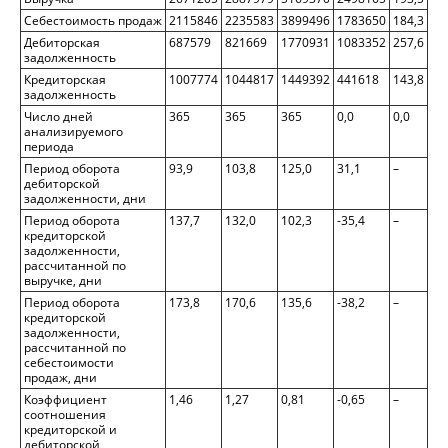
Себестоимость продаж
2115846
2235583
3899496
1783650
184,3
Дебиторская
687579
821669
1770931
1083352
257,6
задолженность
Кредиторская
1007774
1044817
1449392
441618
143,8
задолженность
Число дней
365
365
365
0,0
0,0
анализируемого
периода
Период оборота
93,9
103,8
125,0
31,1
–
дебиторской
задолженности, дни
Период оборота
137,7
132,0
102,3
-35,4
–
кредиторской
задолженности,
рассчитанной по
выручке, дни
Период оборота
173,8
170,6
135,6
-38,2
–
кредиторской
задолженности,
рассчитанной по
себестоимости
продаж, дни
Коэффициент
1,46
1,27
0,81
-0,65
–
соотношения
кредиторской и
дебиторской