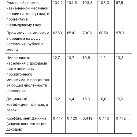
Реальный размер
104,2
104,6
103,3
103,3
97,5
назначенной месячной
пенсии на конец года, в
процентах к
предыдущему году
Прожиточный минимум
6369
6510
7306
8050
9701
в среднем на душу
населения, рублей в
месяц
Численность
12,7
10,7
10,8
11,2
13,3
населения с доходами
ниже величины
прожиточного
минимума, в процентах
от общей численности
населения
Децильный
16,2
16,4
16,3
16,0
15,6
коэффициент фондов, в
разах
Коэффициент Джинни
0,417
0,420
0,419
0,416
0,412
(индекс концентрации
доходов)