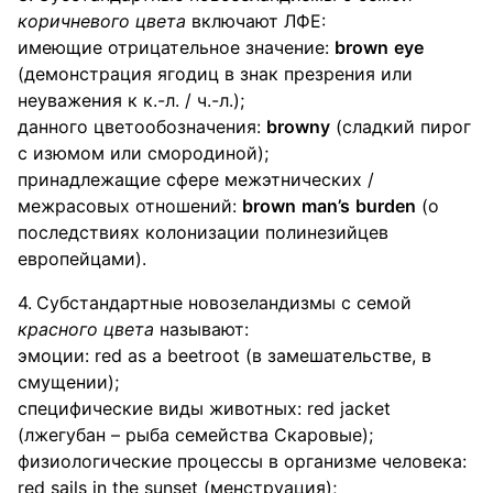
коричневого цвета
включают ЛФЕ:
имеющие отрицательное значение:
brown
eye
(демонстрация ягодиц в знак презрения или
неуважения к к.-л. / ч.-л.);
данного цветообозначения:
browny
(сладкий пирог
с изюмом или смородиной);
принадлежащие сфере межэтнических /
межрасовых отношений:
brown
man
’
s
burden
(о
последствиях колонизации полинезийцев
европейцами).
Субстандартные новозеландизмы с семой
красного цвета
называют:
эмоции: red as a beetroot (в замешательстве, в
смущении);
специфические виды животных: red jacket
(лжегубан – рыба семейства Скаровые);
физиологические процессы в организме человека:
red sails in the sunset (менструация);