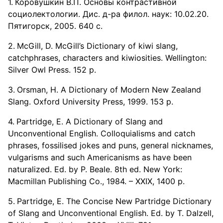
Коровушкин В.П. Основы контрастивной
социолектологии. Дис. д-ра филол. наук: 10.02.20.
Пятигорск, 2005. 640 с.
McGill, D. McGill’s Dictionary of kiwi slang,
catchphrases, characters and kiwiosities. Wellington:
Silver Owl Press. 152 p.
Orsman, H. A Dictionary of Modern New Zealand
Slang. Oxford University Press, 1999. 153 p.
Partridge, E. A Dictionary of Slang and
Unconventional English. Colloquialisms and catch
phrases, fossilised jokes and puns, general nicknames,
vulgarisms and such Americanisms as have been
naturalized. Ed. by P. Beale. 8th ed. New York:
Macmillan Publishing Co., 1984. – XXIX, 1400 p.
Partridge, E. The Concise New Partridge Dictionary
of Slang and Unconventional English. Ed. by T. Dalzell,