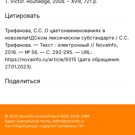
T. Victor. Routledge, 2008. – XVIII, 721 p.
Цитировать
Трифанова, С.С. О цветонаименованиях в
новозелаНДСком лексическом субстандарте / С.С.
Трифанова. — Текст : электронный // NovaInfo,
2016. — № 56. — С. 292-295. — URL:
https://novainfo.ru/article/9315 (дата обращения:
27.01.2023).
Поделиться
©
2023
NovaInfo
(«НоваИнфо»)
ISSN
2308-3689
Адрес электронной почты:
editor@novainfo.ru
Настоящий ресурс содержит материалы 16+