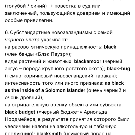
(голубой / синий) → повестка в суд или
заключенный, пользующийся доверием и имеющий
особые привилегии.
Субстандартные новозеландизмы с семой
черного цвета
указывают:
на расово-этническую принадлежность:
black
(член банды «Блэк Пауэр»);
виды растений и животных:
blackamoor
(черный
ангус – порода крупного рогатого скота);
black
-
bug
(темно-коричневый новозеландский таракан);
интенсивность того или иного признака:
as black
as the inside of а Solomon Islander
(очень черный и
очень древний);
на отрицательную оценку объекта или субъекта:
black
budget
(«черный бюджет» Арнольда
Нордмейера, в результате принятия которого были
увеличены налоги на алкогольную и табачную
продукцию);
blacksmith
(неумелый повар на