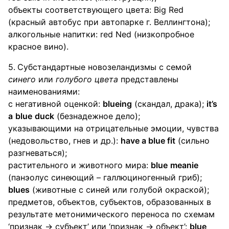
объекты соответствующего цвета: Big Red
(красный автобус при автопарке г. Веллингтона);
алкогольные напитки: red Ned (низкопробное
красное вино).
Субстандартные новозеландизмы с семой
синего
или
голубого
цвета
представлены
наименованиями:
с негативной оценкой:
blueing
(скандал, драка);
it
’
s
a
blue
duck
(безнадежное дело);
указывающими на отрицательные эмоции, чувства
(недовольство, гнев и др.):
have a blue fit
(сильно
разгневаться);
растительного и животного мира:
blue
meanie
(панэолус синеющий – галлюциногенный гриб);
blues
(животные с синей или голубой окраской);
предметов, объектов, субъектов, образованных в
результате метонимического переноса по схемам
‘признак → субъект’ или ‘признак → объект’:
blue