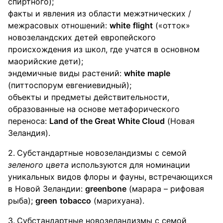
спиртного);
факты и явления из области межэтнических /
межрасовых отношений:
white
flight
(«отток»
новозеландских детей европейского
происхождения из школ, где учатся в основном
маорийские дети);
эндемичные виды растений:
white
maple
(питтоспорум евгениевидный);
объекты и предметы действительности,
образованные на основе метафорического
переноса:
Land of the Great White Cloud
(Новая
Зеландия).
Субстандартные новозеландизмы с семой
зеленого цвета
используются для номинации
уникальных видов флоры и фауны, встречающихся
в Новой Зеландии:
greenbone
(марара – рифовая
рыба);
green
tobacco
(марихуана).
Субстандартные новозеландизмы с семой