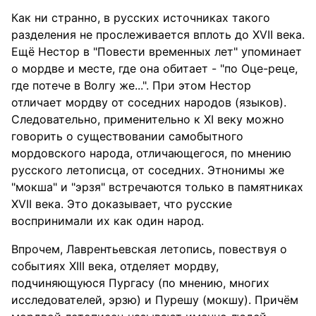
Как ни странно, в русских источниках такого
разделения не прослеживается вплоть до XVII века.
Ещё Нестор в "Повести временных лет" упоминает
о мордве и месте, где она обитает - "по Оце-реце,
где потече в Волгу же...". При этом Нестор
отличает мордву от соседних народов (языков).
Следовательно, применительно к XI веку можно
говорить о существовании самобытного
мордовского народа, отличающегося, по мнению
русского летописца, от соседних. Этнонимы же
"мокша" и "эрзя" встречаются только в памятниках
XVII века. Это доказывает, что русские
воспринимали их как один народ.
Впрочем, Лаврентьевская летопись, повествуя о
событиях XIII века, отделяет мордву,
подчиняющуюся Пургасу (по мнению, многих
исследователей, эрзю) и Пурешу (мокшу). Причём