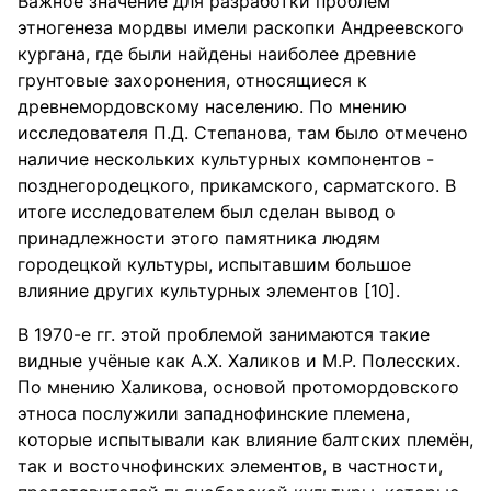
Важное значение для разработки проблем
этногенеза мордвы имели раскопки Андреевского
кургана, где были найдены наиболее древние
грунтовые захоронения, относящиеся к
древнемордовскому населению. По мнению
исследователя П.Д. Степанова, там было отмечено
наличие нескольких культурных компонентов -
позднегородецкого, прикамского, сарматского. В
итоге исследователем был сделан вывод о
принадлежности этого памятника людям
городецкой культуры, испытавшим большое
влияние других культурных элементов [10].
В 1970-е гг. этой проблемой занимаются такие
видные учёные как А.Х. Халиков и М.Р. Полесских.
По мнению Халикова, основой протомордовского
этноса послужили западнофинские племена,
которые испытывали как влияние балтских племён,
так и восточнофинских элементов, в частности,