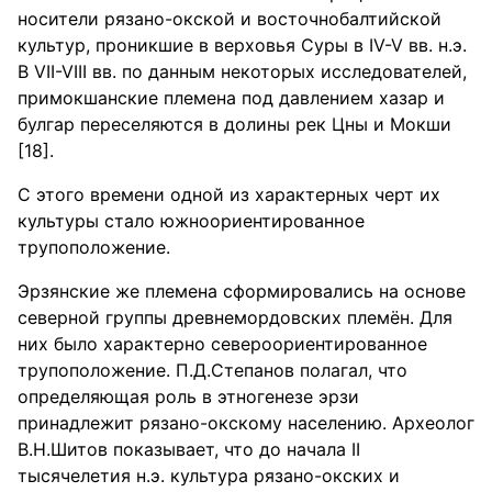
носители рязано-окской и восточнобалтийской
культур, проникшие в верховья Суры в IV-V вв. н.э.
В VII-VIII вв. по данным некоторых исследователей,
примокшанские племена под давлением хазар и
булгар переселяются в долины рек Цны и Мокши
[18].
С этого времени одной из характерных черт их
культуры стало южноориентированное
трупоположение.
Эрзянские же племена сформировались на основе
северной группы древнемордовских племён. Для
них было характерно североориентированное
трупоположение. П.Д.Степанов полагал, что
определяющая роль в этногенезе эрзи
принадлежит рязано-окскому населению. Археолог
В.Н.Шитов показывает, что до начала II
тысячелетия н.э. культура рязано-окских и