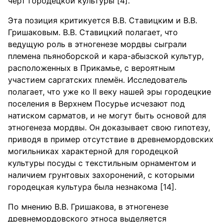
черт городецкой культуры [4].
Эта позиция критикуется В.В. Ставицким и В.В.
Гришаковым. В.В. Ставицкий полагает, что
ведущую роль в этногенезе мордвы сыграли
племена пьяноборской и кара-абызской культур,
расположенных в Прикамье, с вероятным
участием саргатских племён. Исследователь
полагает, что уже ко II веку нашей эры городецкие
поселения в Верхнем Посурье исчезают под
натиском сарматов, и не могут быть основой для
этногенеза мордвы. Он доказывает свою гипотезу,
приводя в пример отсутствие в древнемордовских
могильниках характерной для городецкой
культуры посуды с текстильным орнаментом и
наличием грунтовых захоронений, с которыми
городецкая культура была незнакома [14].
По мнению В.В. Гришакова, в этногенезе
древнемордовского этноса выделяется