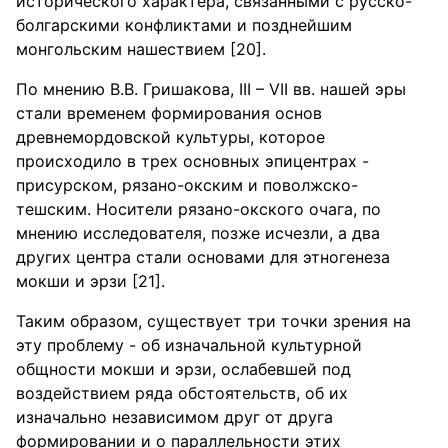
исторического характера, связанными с русско-
болгарскими конфликтами и позднейшим
монгольским нашествием [20].
По мнению В.В. Гришакова, III – VII вв. нашей эры
стали временем формирования основ
древнемордовской культуры, которое
происходило в трех основных эпицентрах -
присурском, рязано-окским и поволжско-
тешским. Носители рязано-окского очага, по
мнению исследователя, позже исчезли, а два
других центра стали основами для этногенеза
мокши и эрзи [21].
Таким образом, существует три точки зрения на
эту проблему - об изначальной культурной
общности мокши и эрзи, ослабевшей под
воздействием ряда обстоятельств, об их
изначально независимом друг от друга
формировании и о параллельности этих