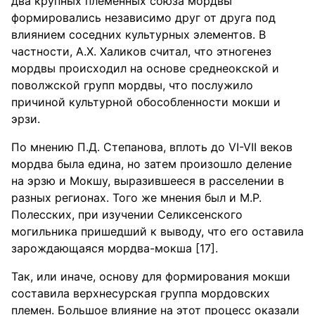
два крупных племенных союза мордвы
формировались независимо друг от друга под
влиянием соседних культурных элементов. В
частности, А.Х. Халиков считал, что этногенез
мордвы происходил на основе среднеокской и
поволжской групп мордвы, что послужило
причиной культурной обособленности мокши и
эрзи.
По мнению П.Д. Степанова, вплоть до VI-VII веков
мордва была едина, но затем произошло деление
на эрзю и Мокшу, выразившееся в расселении в
разных регионах. Того же мнения был и М.Р.
Полесских, при изучении Селиксенского
могильника пришедший к выводу, что его оставила
зарождающаяся мордва-мокша [17].
Так, или иначе, основу для формирования мокши
составила верхнесурская группа мордовских
племен. Большое влияние на этот процесс оказали