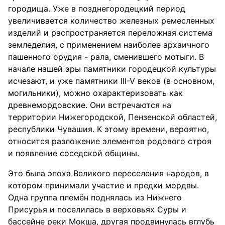
городища. Уже в позднегородецкий период
увеличивается количество железных ремесленных
изделий и распространяется переложная система
земледелия, с применением наиболее архаичного
пашенного орудия - рала, сменившего мотыги. В
начале нашей эры памятники городецкой культуры
исчезают, и уже памятники III-V веков (в основном,
могильники), можно охарактеризовать как
древнемордовские. Они встречаются на
территории Нижегородской, Пензенской областей,
республики Чувашия. К этому времени, вероятно,
относится разложение элементов родового строя
и появление соседской общины.
Это была эпоха Великого переселения народов, в
котором принимали участие и предки мордвы.
Одна группа племён поднялась из Нижнего
Присурья и поселилась в верховьях Суры и
бассейне реки Мокша, другая продвинулась вглубь