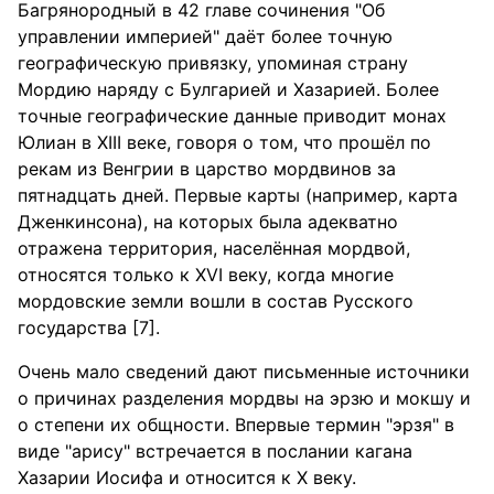
Багрянородный в 42 главе сочинения "Об
управлении империей" даёт более точную
географическую привязку, упоминая страну
Мордию наряду с Булгарией и Хазарией. Более
точные географические данные приводит монах
Юлиан в XIII веке, говоря о том, что прошёл по
рекам из Венгрии в царство мордвинов за
пятнадцать дней. Первые карты (например, карта
Дженкинсона), на которых была адекватно
отражена территория, населённая мордвой,
относятся только к XVI веку, когда многие
мордовские земли вошли в состав Русского
государства [7].
Очень мало сведений дают письменные источники
о причинах разделения мордвы на эрзю и мокшу и
о степени их общности. Впервые термин "эрзя" в
виде "арису" встречается в послании кагана
Хазарии Иосифа и относится к X веку.