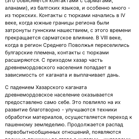
(это объясняется контактами с сарматами,
аланами), из балтских языков, и особенно много -
из тюркских. Контакты с тюрками начались в IV
веке, когда южные границы региона были
затронуты гуннским нашествием, с этого времени
прекращается сарматское влияние. В VIII веке,
когда в регион Среднего Поволжья переселились
булгарские племена, контакты с тюрками
расширяются. С приходом хазар часть
древнемордовского населения попадает в
зависимость от каганата и выплачивает дань.
С падением Хазарского каганата
древнемордовское население оказывается
предоставлено само себе. Это повлияло на их
развитие благотворно - улучшаются техники
обработки материалов, осуществляется переход к
пашенному земледелию. Продолжается распад
первобытнообщинных отношений, появляются