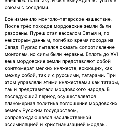
внешнюю политику, и был вынужден вступать в
союзы с соседями.
Всё изменило монголо-татарское нашествие.
После трёх походов мордовские земли были
разорены. Пуреш стал вассалом Батыя и, по
некоторым данным, погиб во время похода на
Запад. Пургас пытался оказать сопротивление
монголам, но силы были неравны. Вплоть до XVI
века мордовские земли представляют собой
конгломерат мелких княжеств, воюющих, как
между собой, так и с русскими, татарами. При
этом управляли этими княжествами как татары,
так и представители мордовского народа. В
последующий период осуществляется
планомерная политика поглощения мордовских
земель Русским государством,
сопровождающаяся насильственной
ассимиляцией и христианизацией мордвы.