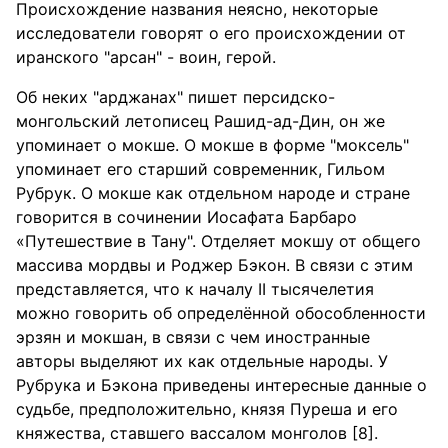
Происхождение названия неясно, некоторые
исследователи говорят о его происхождении от
иранского "арсан" - воин, герой.
Об неких "арджанах" пишет персидско-
монгольский летописец Рашид-ад-Дин, он же
упоминает о мокше. О мокше в форме "моксель"
упоминает его старший современник, Гильом
Рубрук. О мокше как отдельном народе и стране
говорится в сочинении Иосафата Барбаро
«Путешествие в Тану". Отделяет мокшу от общего
массива мордвы и Роджер Бэкон. В связи с этим
представляется, что к началу II тысячелетия
можно говорить об определённой обособленности
эрзян и мокшан, в связи с чем иностранные
авторы выделяют их как отдельные народы. У
Рубрука и Бэкона приведены интересные данные о
судьбе, предположительно, князя Пуреша и его
княжества, ставшего вассалом монголов [8].