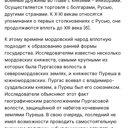
военные дружины во главе с князями - инязорами.
Осуществляется торговля с болгарами, Русью,
другими странами. К X-XI векам относятся
упоминания о первых столкновениях с Русью, они
продолжаются вплоть до XIII века [6].
К этому времени мордовский народ вплотную
подходит к образованию ранней формы
государства. Исследователям известно несколько
мордовских княжеств, самыми крупными из
которых была Пургасова волость в
северомордовских землях, и княжество Пуреша в
южномордовских. Пургас воевал с владимиро-
суздальским князем, а Пуреш был его союзником.
Исследователи объясняют этот факт
географическим расположением Пургасовой
волости, защищённой от набегов кочевников
землями Пуреша. В свою очередь, последний не
имел возможности проводить самостоятельную