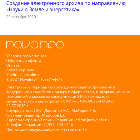
Создание электронного архива по направлению
«Науки о Земле и энергетика»
29 октября 2020
Условия размещения
Публичная оферта
Оплата
Архив журнала
Учебные пособия
© 2021 NovaInfo ("НоваИнфо")
Электронное периодическое издание зарегистрировано в
Федеральной службе по надзору в сфере связи, информационных
технологий и массовых коммуникаций (Роскомнадзор),
свидетельство о регистрации СМИ — ЭЛ № ФС77-41429 от
23.07.2010 г.
Соучредители СМИ: Долганов А.А., Майоров Е.В.
Главный редактор: Майоров Е.В
Адрес электронной почты Редакции:
editor@novainfo.ru
Телефон Редакции: 7 (951) 743-6110
Настоящий ресурс содержит материалы 16+