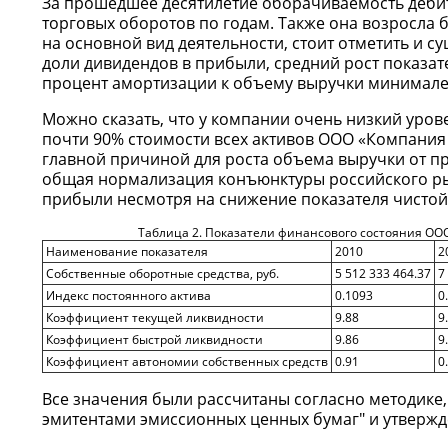
За прошедшее десятилетие оборачиваемость дебит
торговых оборотов по годам. Также она возросла
на основной вид деятельности, стоит отметить и с
доли дивидендов в прибыли, средний рост показате
процент амортизации к объему выручки минимале
Можно сказать, что у компании очень низкий уров
почти 90% стоимости всех активов ООО «Компания 
главной причиной для роста объема выручки от пр
общая нормализация конъюнктуры российского ры
прибыли несмотря на снижение показателя чистой
Таблица 2. Показатели финансового состояния ОО
Наименование показателя
2010
2
Собственные оборотные средства, руб.
5 512 333 464.37
7
Индекс постоянного актива
0.1093
0
Коэффициент текущей ликвидности
9.88
9
Коэффициент быстрой ликвидности
9.86
9
Коэффициент автономии собственных средств
0.91
0
Все значения были рассчитаны согласно методике
эмитентами эмиссионных ценных бумаг" и утверж