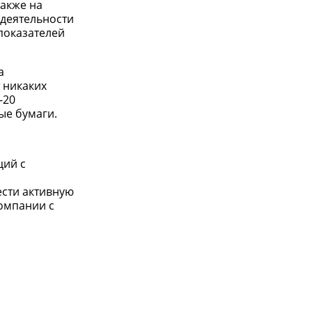
также на
 деятельности
 показателей
а
 никаких
-20
ые бумаги.
ций с
сти активную
омпании с