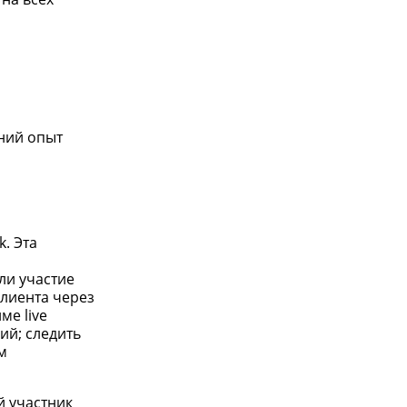
ний опыт
. Эта
ли участие
клиента через
ме live
ий; следить
м
 участник