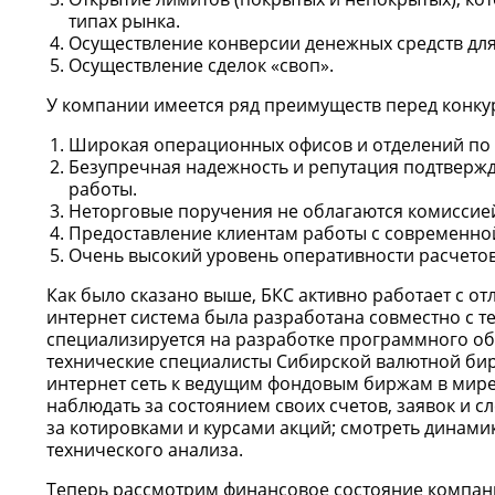
типах рынка.
Осуществление конверсии денежных средств дл
Осуществление сделок «своп».
У компании имеется ряд преимуществ перед конку
Широкая операционных офисов и отделений по 
Безупречная надежность и репутация подтверж
работы.
Неторговые поручения не облагаются комиссией,
Предоставление клиентам работы с современной
Очень высокий уровень оперативности расчетов
Как было сказано выше, БКС активно работает с от
интернет система была разработана совместно с т
специализируется на разработке программного об
технические специалисты Сибирской валютной бирж
интернет сеть к ведущим фондовым биржам в мире 
наблюдать за состоянием своих счетов, заявок и с
за котировками и курсами акций; смотреть динам
технического анализа.
Теперь рассмотрим финансовое состояние компан