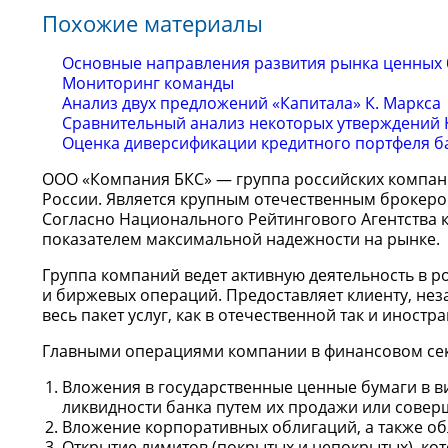
Похожие материалы
Основные направления развития рынка ценных 
Мониторинг команды
Анализ двух предложений «Капитала» К. Маркса
Сравнительный анализ некоторых утверждений 
Оценка диверсификации кредитного портфеля б
ООО «Компания БКС» — группа российских компани
России. Является крупным отечественным брокеро
Согласно Национального Рейтингового Агентства к
показателем максимальной надежности на рынке.
Группа компаний ведет активную деятельность в 
и биржевых операций. Предоставляет клиенту, нез
весь пакет услуг, как в отечественной так и иностр
Главными операциями компании в финансовом сек
Вложения в государственные ценные бумаги в 
ликвидности банка путем их продажи или совер
Вложение корпоративных облигаций, а также обл
Открытие лимитов (покрытых и непокрытых), ко