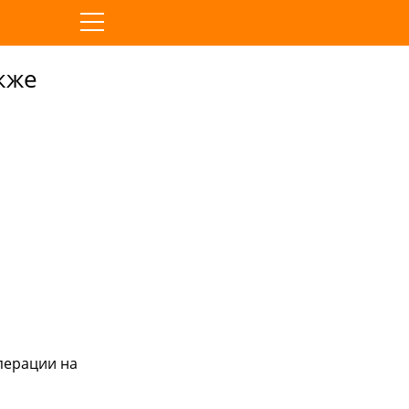
кже
перации на