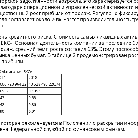
орской задолженности возросла, это характеризуется р
 благодаря операционной и управленческой активности
ущественный рост прибыли от продаж. Регулярно фиксиру
ля составляет около 20%. Растет производительность тру
н.
ень кредитного риска. Стоимость самых ликвидных актив
БКС». Основная деятельность компании за последние 6 л
одаж, средний темп роста составил 63%. Этому поспосо
нка ценных бумаг. В таблице 2 продемонстрирован рос
 прибыли.
О «Компания БКС»
014
2018
 006 720 964.22
10 528 493 226.74
.0952
0.1093
.43
9.88
.42
9.86
.90
0.91
, которая рекомендуется в Положении о раскрытии инф
дена Федеральной службой по финансовым рынкам.