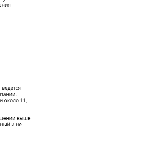
ения
 ведется
мпании.
и около 11,
ошении выше
ный и не