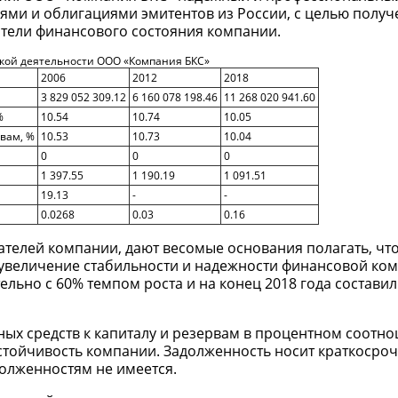
иями и облигациями эмитентов из России, с целью получ
тели финансового состояния компании.
ской деятельности ООО «Компания БКС»
2006
2012
2018
3 829 052 309.12
6 160 078 198.46
11 268 020 941.60
%
10.54
10.74
10.05
вам, %
10.53
10.73
10.04
0
0
0
1 397.55
1 190.19
1 091.51
19.13
-
-
0.0268
0.03
0.16
елей компании, дают весомые основания полагать, что
 увеличение стабильности и надежности финансовой ко
ельно с 60% темпом роста и на конец 2018 года составил
ых средств к капиталу и резервам в процентном соотн
стойчивость компании. Задолженность носит краткосроч
олженностям не имеется.