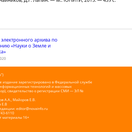
Чайников, Д.Г. Лапин. — М.: ЮНИТИ, 2015. — 439 c.
 электронного архива по
нию «Науки о Земле и
ка»
2020
")
е издание зарегистрировано в Федеральной службе
 информационных технологий и массовых
ор), свидетельство о регистрации СМИ — ЭЛ №
 А.А., Майоров Е.В.
 Е.В
Редакции:
editor@novainfo.ru
743-6110
т материалы 16+