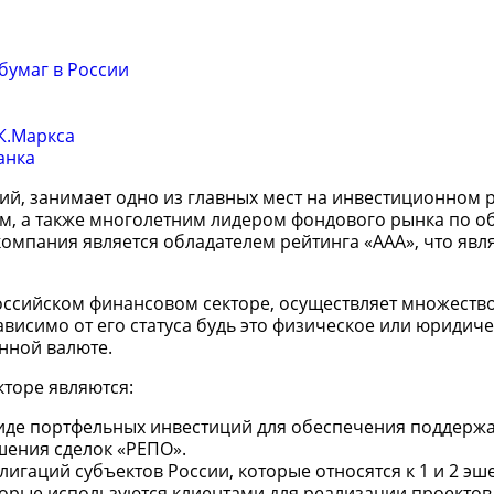
бумаг в России
К.Маркса
анка
й, занимает одно из главных мест на инвестиционном 
м, а также многолетним лидером фондового рынка по об
омпания является обладателем рейтинга «ААА», что явл
российском финансовом секторе, осуществляет множеств
ависимо от его статуса будь это физическое или юридич
анной валюте.
торе являются:
виде портфельных инвестиций для обеспечения поддерж
шения сделок «РЕПО».
игаций субъектов России, которые относятся к 1 и 2 эш
торые используются клиентами для реализации проектов 