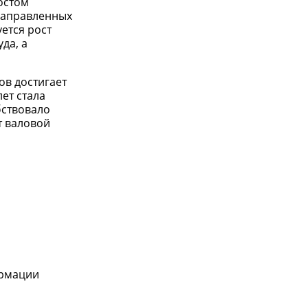
остом
 направленных
ется рост
да, а
ов достигает
ет стала
бствовало
т валовой
ормации