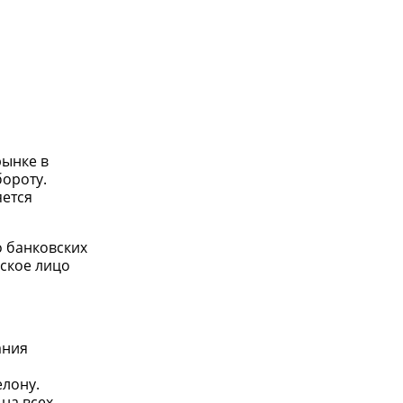
рынке в
ороту.
яется
о банковских
еское лицо
ания
елону.
на всех