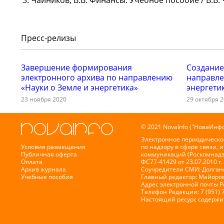
Чайников, В.В. Финансы: Учебное пособие / В.В. 
Пресс-релизы
Завершение формирования
Создание
электронного архива по направлению
направле
«Науки о Земле и энергетика»
энергети
23 ноября 2020
29 октября 
© 2021 NovaInfo ("НоваИнфо
Электронное периодическо
Условия размещения
по надзору в сфере связи,
Публичная оферта
коммуникаций (Роскомнадз
Оплата
ФС77-41429 от 23.07.2010 г.
Архив журнала
Соучредители СМИ: Долганов
Учебные пособия
Главный редактор: Майоров
Адрес электронной почты 
Телефон Редакции: 7 (951) 
Настоящий ресурс содержи