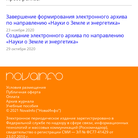
Завершение формирования электронного архива
по направлению «Науки о Земле и энергетика»
23 ноября 2020
Создание электронного архива по направлению
«Науки о Земле и энергетика»
29 октября 2020
Условия размещения
Публичная оферта
Оплата
Архив журнала
Учебные пособия
© 2021 NovaInfo ("НоваИнфо")
Электронное периодическое издание зарегистрировано в
Федеральной службе по надзору в сфере связи, информационных
технологий и массовых коммуникаций (Роскомнадзор),
свидетельство о регистрации СМИ — ЭЛ № ФС77-41429 от
23.07.2010 г.