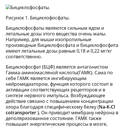
Рисунок 1. Бициклофосфаты.
Бициклофосфаты являются сильным ядом и
летальные дозы этого вещества очень малы.
Например, для мыши изопропильные
производные бициклофосфата и бициклофосфита
имеют летальные дозы равные 0,18 и 0,22 мг/кг
соответственно.
Бициклофосфат (БЦФ) является антагонистом
Гамма-аминомасляной кислоты(ГАМК). Сама по
себе ГАМК является ингибирующим
нейромедиатором, функция которого состоит в
активации соответствующих рецепторов и в
синтезе нервного импульса. Возбуждающее
действие связано с повышением концентрации
хлора благодаря специфическому белку (
Na-K-Cl
cotransporter
).
Он приводит мембрану нейрона в
деполяризованное состояние. ГАМК также
повышает энергетические процессы в мозге,