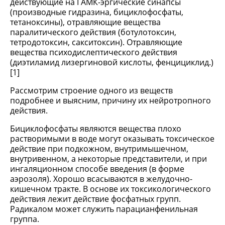
действующие на ГАМК-эргические синапсы
(производные гидразина, бициклофосфаты,
тетаноксины), отравляющие вещества
паралитического действия (ботулотоксин,
тетродотоксин, сакситоксин). Отравляющие
вещества психодислептического действия
(диэтиламид лизергиновой кислоты, фенцициклид.)
[1]
Рассмотрим строение одного из веществ
подробнее и выясним, причину их нейротропного
действия.
Бициклофосфаты являются вещества плохо
растворимыми в воде могут оказывать токсическое
действие при подкожном, внутримышечном,
внутривенном, а некоторые представители, и при
ингаляционном способе введения (в форме
аэрозоля). Хорошо всасываются в желудочно-
кишечном тракте. В основе их токсикологического
действия лежит действие фосфатных групп.
Радикалом может служить парацианфенильная
группа.