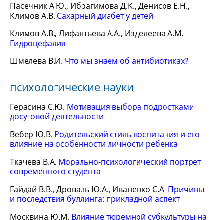
Пасечник А.Ю., Ибрагимова Д.К., Денисов Е.Н.,
Климов А.В.
Сахарный диабет у детей
Климов А.В., Лифантьева А.А., Изделеева А.М.
Гидроцефалия
Шмелева В.И.
Что мы знаем об антибиотиках?
психологические науки
Герасина С.Ю.
Мотивация выбора подростками
досуговой деятельности
Вебер Ю.В.
Родительский стиль воспитания и его
влияние на особенности личности ребенка
Ткачева В.А.
Морально-психологический портрет
современного студента
Гайдай В.В., Дроваль Ю.А., Иваненко С.А.
Причины
и последствия буллинга: прикладной аспект
Москвина Ю.М.
Влияние тюремной субкультуры на