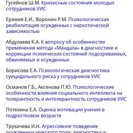
Гусейнов Ш.М.
Кризисные состояния молодых
сотрудников УИС
Еремия Е.И., Воронин Р.М.
Психологическая
реабилитация осужденных с наркотической
зависимостью
Абдулаева К.А.
К вопросу об особенностях
применения метода «Мандала» в диагностике и
коррекции психических состояний подозреваемых,
обвиняемых и осужденных
Борисова Е.А.
Психологическая диагностика
суицидального риска у сотрудников УИС
Османов Г.Б., Аксенова П.Ю.
Психологические
особенности влияния социального интеллекта на
толерантность и интолерантность сотрудников УИС
Потехина Е.А.
Оценка мотивации учения в
подростковом возрасте
Трухачева И.Н.
Агрессивное поведение
осужденных мужского пола: диагностика и