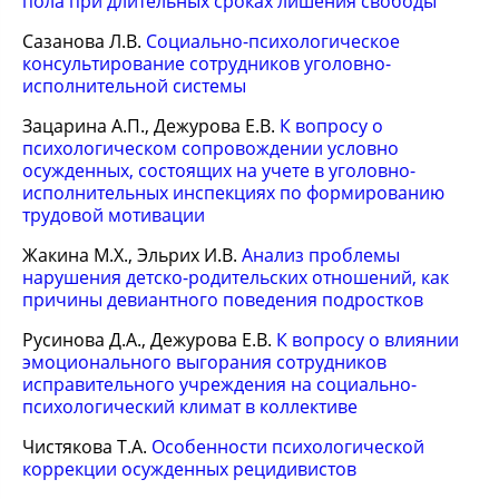
пола при длительных сроках лишения свободы
Сазанова Л.В.
Социально-психологическое
консультирование сотрудников уголовно-
исполнительной системы
Зацарина А.П., Дежурова Е.В.
К вопросу о
психологическом сопровождении условно
осужденных, состоящих на учете в уголовно-
исполнительных инспекциях по формированию
трудовой мотивации
Жакина М.Х., Эльрих И.В.
Анализ проблемы
нарушения детско-родительских отношений, как
причины девиантного поведения подростков
Русинова Д.А., Дежурова Е.В.
К вопросу о влиянии
эмоционального выгорания сотрудников
исправительного учреждения на социально-
психологический климат в коллективе
Чистякова Т.А.
Особенности психологической
коррекции осужденных рецидивистов