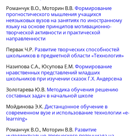
Романчук В.О., Моторин В.В.
Формирование
прогностического мышления учащихся
неязыковых вузов на занятиях по иностранному
языку на основе принципов мотивационно-
творческой активности и практической
направленности
Первак Ч.Р.
Развитие творческих способностей
школьников в предметной области «Технология»
Назипова С.А., Юсупова Е.М.
Формирование
нравственных представлений младших
школьников при изучении сказок Г.Х. Андерсена
Золотарева Ю.В.
Методика обучения решению
составных задач в начальной школе
Мойдинова Э.К.
Дистанцонное обучение в
современном вузе и использование технологии «e-
learning»
Романчук В.О., Моторин В.В.
Развитие
интеллектуально-творческого потенциала на