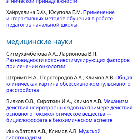
этнической принадлежности
Хайруллина Э.Ф., Юсупова Е.М.
Применение
интерактивных методов обучения в работе
педагогов начальной школы
медицинские науки
Ситмухамбетова А.А., Ларионова В.П.
Разновидности колониестимулирующих факторов
при лечении онкологии
Штримп Н.А., Перегородов А.А., Климов А.В.
Общая
клиническая картина обсессивно-компульсивного
расстройства
Вилков О.В., Сироткин И.А., Климов А.В.
Механизм
действия нейротропных ядов на примере действия
основного токсикологическое вещества —
бициклофосфата в биохимическом аспекте
Ишкубатова А.В., Климов А.В.
Мужской
гипогонадизм