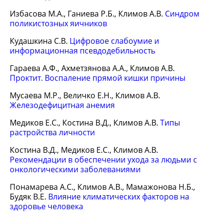
Избасова М.А., Ганиева Р.Б., Климов А.В.
Синдром
поликистозных яичников
Кудашкина С.В.
Цифровое слабоумие и
информационная псевдодебильность
Гараева А.Ф., Ахметзянова А.А., Климов А.В.
Проктит. Воспаление прямой кишки причины
Мусаева М.Р., Величко Е.Н., Климов А.В.
Железодефицитная анемия
Медиков Е.С., Костина В.Д., Климов А.В.
Типы
растройства личности
Костина В.Д., Медиков Е.С., Климов А.В.
Рекомендации в обеспечении ухода за людьми с
онкологическими заболеваниями
Понамарева А.С., Климов А.В., Мамажонова Н.Б.,
Будяк В.Е.
Влияние климатических факторов на
здоровье человека