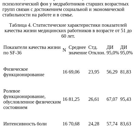
психологический фон у медработников старших возрастных
групп связан с достижением социальной и экономической
стабильности на работе и в семье.
Таблица 4. Статистические характеристики показателей
качества жизни медицинских работников в возрасте от 51 до
60 лет.
Показатели качества жизни
Среднее
Стд.
ДИ
ДИ
N
по SF-36
значение
Отклон.
95,0%
95,0%
Физическое
16
69,06
23,95
56,29
81,83
функционирование
Ролевое
функционирование,
16
81,25
26,61
67,07
95,43
обусловленное физическим
состоянием
Интенсивность боли
16
70,68
24,28
57,74
83,63