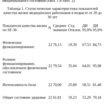
эмоционального состояния (табл. 1 и табл. 2).
Таблица 1. Статистические характеристики показателей
качества жизни медицинских работников в возрасте от 20 до
30 лет
Показатели качества жизни
Среднее
Стд.
ДИ
ДИ
N
по SF-36
значение
Отклон.
95,0%
95,0%
Физическое
22
76,13
19,39
67,53
84,73
функционирование
Ролевое
функционирование,
22
79,54
35,04
64,01
95,08
обусловленное физическим
состоянием
Интенсивность боли
22
70,00
25,89
58,51
81,48
Общее состояние здоровья
22
61,81
19,23
53,29
70,34