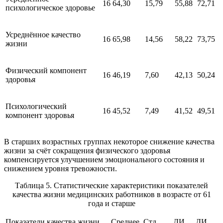
16
64,30
15,79
55,88
72,71
психологическое здоровье
Усреднённое качество
16
65,98
14,56
58,22
73,75
жизни
Физический компонент
16
46,19
7,60
42,13
50,24
здоровья
Психологический
16
45,52
7,49
41,52
49,51
компонент здоровья
В старших возрастных группах некоторое снижение качества
жизни за счёт сокращения физического здоровья
компенсируется улучшением эмоционального состояния и
снижением уровня тревожности.
Таблица 5. Статистические характеристики показателей
качества жизни медицинских работников в возрасте от 61
года и старше
Показатели качества жизни
Среднее
Стд.
ДИ
ДИ