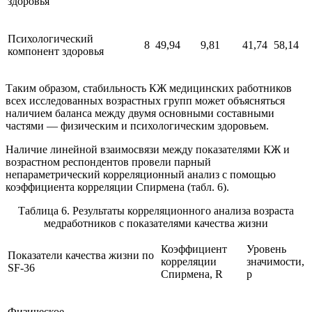
здоровья
Психологический
8
49,94
9,81
41,74
58,14
компонент здоровья
Таким образом, стабильность КЖ медицинских работников
всех исследованных возрастных групп может объясняться
наличием баланса между двумя основными составными
частями — физическим и психологическим здоровьем.
Наличие линейной взаимосвязи между показателями КЖ и
возрастном респондентов провели парный
непараметрический корреляционный анализ с помощью
коэффициента корреляции Спирмена (табл. 6).
Таблица 6. Результаты корреляционного анализа возраста
медработников с показателями качества жизни
Коэффициент
Уровень
Показатели качества жизни по
корреляции
значимости,
SF-36
Спирмена, R
p
Физическое