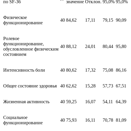
по SF-36
значение
Отклон.
95,0%
95,0%
Физическое
40
84,62
17,11
79,15
90,09
функционирование
Ролевое
функционирование,
40
88,12
24,01
80,44
95,80
обусловленное физическим
состоянием
Интенсивность боли
40
80,62
17,32
75,08
86,16
Общее состояние здоровья
40
62,62
15,28
57,73
67,51
Жизненная активность
40
59,25
16,07
54,11
64,39
Социальное
40
75,93
16,11
70,78
81,09
функционирование