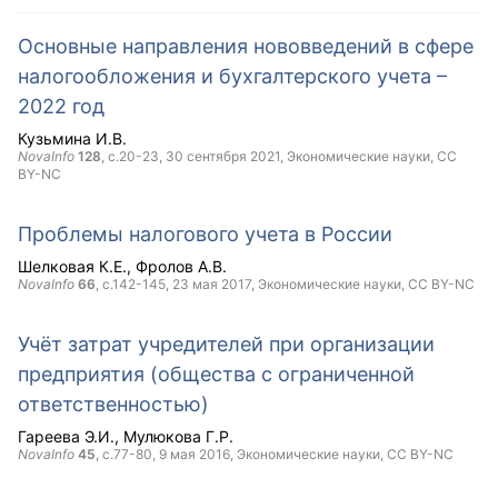
Основные направления нововведений в сфере
налогообложения и бухгалтерского учета –
2022 год
Кузьмина И.В.
NovaInfo
128
, с.20-23,
30 сентября 2021
, Экономические науки,
CC
BY-NC
Проблемы налогового учета в России
Шелковая К.Е.
Фролов А.В.
NovaInfo
66
, с.142-145,
23 мая 2017
, Экономические науки,
CC BY-NC
Учёт затрат учредителей при организации
предприятия (общества с ограниченной
ответственностью)
Гареева Э.И.
Мулюкова Г.Р.
NovaInfo
45
, с.77-80,
9 мая 2016
, Экономические науки,
CC BY-NC