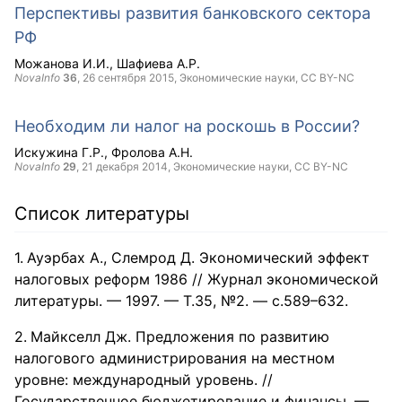
Перспективы развития банковского сектора
РФ
Можанова И.И.
Шафиева А.Р.
NovaInfo
36
,
26 сентября 2015
, Экономические науки,
CC BY-NC
Необходим ли налог на роскошь в России?
Искужина Г.Р.
Фролова А.Н.
NovaInfo
29
,
21 декабря 2014
, Экономические науки,
CC BY-NC
Список литературы
Ауэрбах А., Слемрод Д. Экономический эффект
налоговых реформ 1986 // Журнал экономической
литературы. — 1997. — Т.35, №2. — с.589–632.
Майкселл Дж. Предложения по развитию
налогового администрирования на местном
уровне: международный уровень. //
Государственное бюджетирование и финансы. —