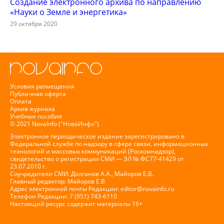
Создание электронного архива по направлению
«Науки о Земле и энергетика»
29 октября 2020
Условия размещения
Публичная оферта
Оплата
Архив журнала
Учебные пособия
© 2021 NovaInfo ("НоваИнфо")
Электронное периодическое издание зарегистрировано в
Федеральной службе по надзору в сфере связи, информационных
технологий и массовых коммуникаций (Роскомнадзор),
свидетельство о регистрации СМИ — ЭЛ № ФС77-41429 от
23.07.2010 г.
Соучредители СМИ: Долганов А.А., Майоров Е.В.
Главный редактор: Майоров Е.В
Адрес электронной почты Редакции:
editor@novainfo.ru
Телефон Редакции: 7 (951) 743-6110
Настоящий ресурс содержит материалы 16+