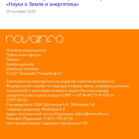
«Науки о Земле и энергетика»
29 октября 2020
Условия размещения
Публичная оферта
Оплата
Архив журнала
Учебные пособия
© 2021 NovaInfo ("НоваИнфо")
Электронное периодическое издание зарегистрировано в
Федеральной службе по надзору в сфере связи, информационных
технологий и массовых коммуникаций (Роскомнадзор),
свидетельство о регистрации СМИ — ЭЛ № ФС77-41429 от
23.07.2010 г.
Соучредители СМИ: Долганов А.А., Майоров Е.В.
Главный редактор: Майоров Е.В
Адрес электронной почты Редакции:
editor@novainfo.ru
Телефон Редакции: 7 (951) 743-6110
Настоящий ресурс содержит материалы 16+