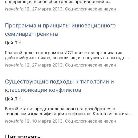
содержащая в себе обострение противоречий и
конфликтов, риск, высокую степень неопределенности, к
NovaInfo
12
,
27 марта 2013
, Социологические науки
преодолению которых конфликтолог-практик должен быть
гото
Программа и принципы инновационного
семинара-тренинга
Цой Л.Н.
Главной целью программы ИСТ является организация
действий участников, позволяющая получить на выходе
разнообразие принципов и подходов к конфликту,
NovaInfo
12
,
27 марта 2013
, Социологические науки
осознание ограниченности действий и представлений
участников в конфликте, обучение средствам
взаимодействия с конфликтующей стороной. Программа
Существующие подходы к типологии и
предназначена для лиц старше 15 лет, в большей степени
для руководителей, управленцев всех уровней, педагогов,
классификации конфликтов
конфликтологов-практиков, психологов, социальных
работников.
Цой Л.Н.
В этой статье представлена попытка разобраться в
типологии и классификации конфликтов. Кратко изложим
основные подходы, показывающие их многообразный
NovaInfo
12
,
10 марта 2013
, Социологические науки
спектр.
Цитировать