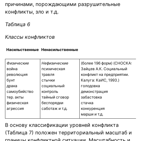
причинами, порождающими разрушительные
конфликты, зло и т.д.
Таблица 6
Классы конфликтов
Насильственные
Ненасильственные
Физические
Нефизические
(более 196 форм) (СНОСКА:
война
психическая
Зайцев А.К. Социальный
революция
травля
конфликт на предприятии.
бунт
стычки
Калуга: КаИС, 1993.)
драка
социальный
голодовка
самоубийство
контроль
демонстрация
тер. акты
тайный сговор
забастовка
физическая
беспорядки
стачка
агрессия
саботаж и т.д.
конкуренция
марши и т.д.
В основу классификации уровней конфликта
(Таблица 7) положен территориальный масштаб и
границы конфликтной ситуации. Масштабность и