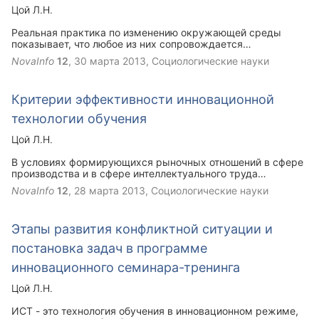
Цой Л.Н.
Реальная практика по изменению окружающей среды
показывает, что любое из них сопровождается
обострением конфликтов и способствует самоорганизации
NovaInfo
12
,
30 марта 2013
, Социологические науки
жителей в группы по защите своих жизненно важных
интересов. Выделим несколько важных, на наш взгляд,
факторов, способствующих обострению противоречий и
Критерии эффективности инновационной
проявлению конфликтов в крайних формах.
технологии обучения
Цой Л.Н.
В условиях формирующихся рыночных отношений в сфере
производства и в сфере интеллектуального труда
(например, управленческого консультирования), заказчик
NovaInfo
12
,
28 марта 2013
, Социологические науки
хочет знать, за что он платит деньги. Разрабатывая какой-
либо метод или социальную технологию, необходимо
учитывать несколько аспектов, а именно: в какой сфере
Этапы развития конфликтной ситуации и
возможно применение метода (или технологии), кто может
профессионально его применить, в какое время, и на
постановка задач в программе
каком этапе развития организации возможно
вмешательство в конфликт с помощью этого метода,
инновационного семинара-тренинга
каковы критерии эффективности применяемого метода.
Цой Л.Н.
ИСТ - это технология обучения в инновационном режиме,