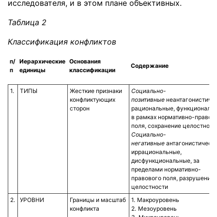
исследователя, и в этом плане объективных.
Таблица 2
Классификация конфликтов
п/
Иерархические
Основания
Содержание
п
единицы
классификации
1.
ТИПЫ
Жесткие признаки
Социально-
конфликтующих
позитивные
неантагонистичес
сторон
рациональные, функциональн
в рамках нормативно-правов
поля, сохранение целостност
Социально-
негативные
антагонистически
иррациональные,
дисфункциональные, за
пределами нормативно-
правового поля, разрушение
целостности
2.
УРОВНИ
Границы и масштаб
Макроуровень
конфликта
Мезоуровень