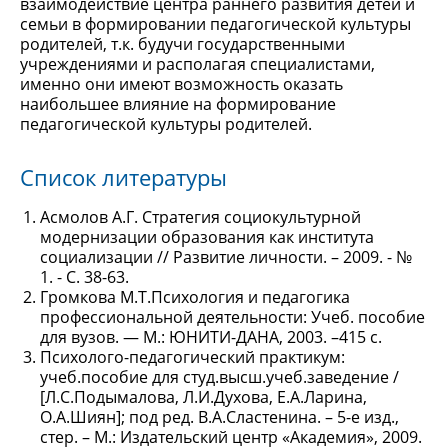
взаимодействие центра раннего развития детей и
семьи в формировании педагогической культуры
родителей, т.к. будучи государственными
учреждениями и располагая специалистами,
именно они имеют возможность оказать
наибольшее влияние на формирование
педагогической культуры родителей.
Список литературы
Асмолов А.Г. Стратегия социокультурной
модернизации образования как института
социализации // Развитие личности. – 2009. - №
1. - С. 38-63.
Громкова М.Т.Психология и педагогика
профессиональной деятельности: Учеб. пособие
для вузов. — М.: ЮНИТИ-ДАНА, 2003. –415 с.
Психолого-педагогический практикум:
учеб.пособие для студ.высш.учеб.заведение /
[Л.С.Подымалова, Л.И.Духова, Е.А.Ларина,
О.А.Шиян]; под ред. В.А.Сластенина. – 5-е изд.,
стер. – М.: Издательский центр «Академия», 2009.