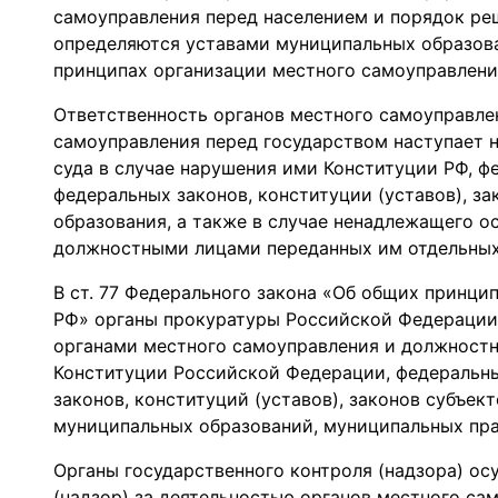
самоуправления перед населением и порядок р
определяются уставами муниципальных образова
принципах организации местного самоуправлени
Ответственность органов местного самоуправле
самоуправления перед государством наступает 
суда в случае нарушения ими Конституции РФ, ф
федеральных законов, конституции (уставов), за
образования, а также в случае ненадлежащего 
должностными лицами переданных им отдельных
В ст. 77 Федерального закона «Об общих принци
РФ» органы прокуратуры Российской Федерации
органами местного самоуправления и должност
Конституции Российской Федерации, федеральны
законов, конституций (уставов), законов субъек
муниципальных образований, муниципальных пра
Органы государственного контроля (надзора) о
(надзор) за деятельностью органов местного са