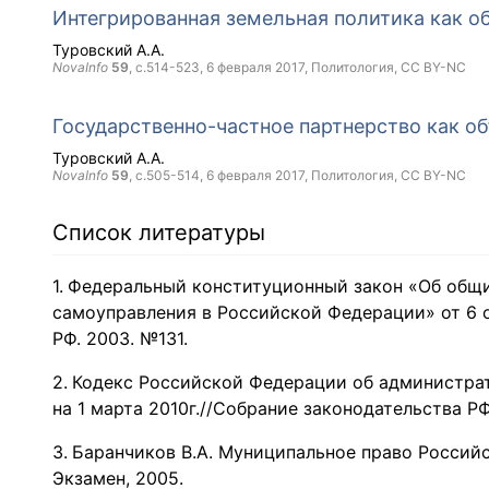
Интегрированная земельная политика как о
Туровский А.А.
NovaInfo
59
, с.514-523,
6 февраля 2017
, Политология,
CC BY-NC
Государственно-частное партнерство как о
Туровский А.А.
NovaInfo
59
, с.505-514,
6 февраля 2017
, Политология,
CC BY-NC
Список литературы
Федеральный конституционный закон «Об общи
самоуправления в Российской Федерации» от 6 о
РФ. 2003. №131.
Кодекс Российской Федерации об администрати
на 1 марта 2010г.//Собрание законодательства РФ
Баранчиков В.А. Муниципальное право Российск
Экзамен, 2005.