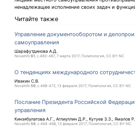
ненадлежащее исполнение своих задач и функци
Читайте также
Управление документооборотом и делопрои
самоуправления
Шарафутдинова А.Д.
NovaInfo
61
, с.483-487,
7 марта 2017
, Политология,
CC BY-NC
О тенденциях международного сотрудничес
Ивакин С.В.
NovaInfo
59
, с.468-472,
13 февраля 2017
, Политология,
CC BY-NC
Послание Президента Российской Федерации
управления
Кинзябулатова А.Г.
Аглиуллин Д.Р.
Кутуев З.З.
Ямалов Р.
NovaInfo
59
, с.464-468,
13 февраля 2017
, Политология,
CC BY-NC