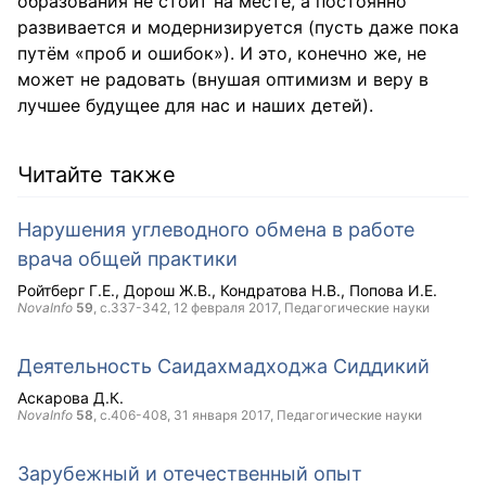
образования не стоит на месте, а постоянно
развивается и модернизируется (пусть даже пока
путём «проб и ошибок»). И это, конечно же, не
может не радовать (внушая оптимизм и веру в
лучшее будущее для нас и наших детей).
Читайте также
Нарушения углеводного обмена в работе
врача общей практики
Ройтберг Г.Е.
Дорош Ж.В.
Кондратова Н.В.
Попова И.Е.
NovaInfo
59
, с.337-342,
12 февраля 2017
, Педагогические науки
Деятельность Саидахмадходжа Сиддикий
Аскарова Д.К.
NovaInfo
58
, с.406-408,
31 января 2017
, Педагогические науки
Зарубежный и отечественный опыт